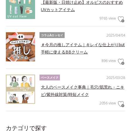
【最新版・日焼け止め】オルビスのおすすめ
UVカットアイテム
9765 view
2025/04/04
コラム&エッセイ
＃今月の推しアイテム｜キレイな仕上がりbut
手軽に使えるBBクリーム
896 view
2025/03/28
ベースメイク
大人のベースメイク事典｜毛穴/肌荒れ・ニキ
ビ/紫外線対策/時短メイク
2056 view
カテゴリで探す