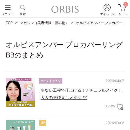
0
メニュー
検索
マイページ
カート
TOP
マガジン（美容情報・読み物）
オルビスアンバー プロカバーリン
オルビスアンバー プロカバーリング
BBのまとめ
2026/04/02
ポイントメイク
少ない工程で仕上げる！ナチュラルメイク｜
大人の学び直しメイク #4
0 view
2026/03/06
UV