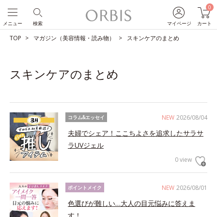
0
メニュー
検索
マイページ
カート
TOP
マガジン（美容情報・読み物）
スキンケアのまとめ
スキンケアのまとめ
NEW
2026/08/04
コラム&エッセイ
夫婦でシェア！ここちよさを追求したサラサ
ラUVジェル
0 view
NEW
2026/08/01
ポイントメイク
色選びが難しい…大人の目元悩みに答えま
す！