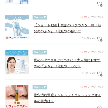
NEW
2026/07/23
スキンケア
【ショート動画】夏肌のベタつきを一掃！新
発売のふきとり化粧水の使い方
1469 view
NEW
2026/07/23
スキンケア
夏のベタつき&ごわつきに！大人肌におすす
めの「ふきとり化粧水」って？
2891 view
NEW
2026/07/22
スキンケア
毛穴汚れ撃退チャレンジ！クレンジングオイ
ルの実力は？