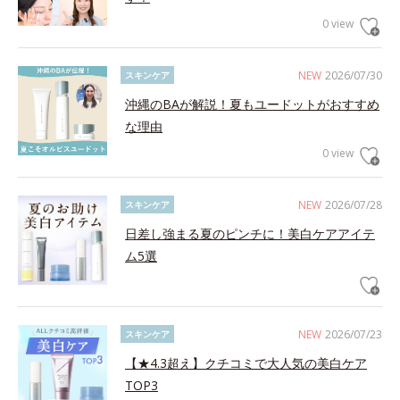
0 view
NEW
2026/07/30
スキンケア
沖縄のBAが解説！夏もユードットがおすすめ
な理由
0 view
NEW
2026/07/28
スキンケア
日差し強まる夏のピンチに！美白ケアアイテ
ム5選
NEW
2026/07/23
スキンケア
【★4.3超え】クチコミで大人気の美白ケア
TOP3