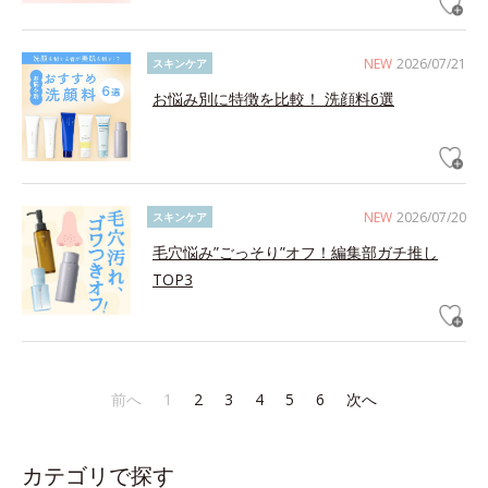
NEW
2026/07/21
スキンケア
お悩み別に特徴を比較！ 洗顔料6選
NEW
2026/07/20
スキンケア
毛穴悩み”ごっそり”オフ！編集部ガチ推し
TOP3
前へ
1
2
3
4
5
6
次へ
カテゴリで探す