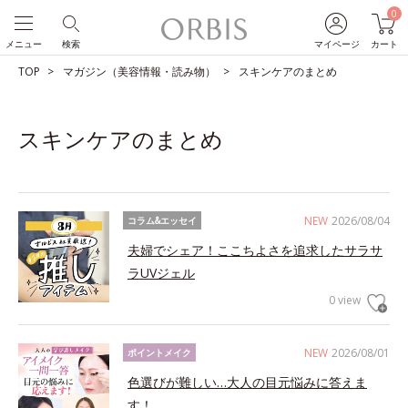
0
メニュー
検索
マイページ
カート
TOP
マガジン（美容情報・読み物）
スキンケアのまとめ
スキンケアのまとめ
NEW
2026/08/04
コラム&エッセイ
夫婦でシェア！ここちよさを追求したサラサ
ラUVジェル
0 view
NEW
2026/08/01
ポイントメイク
色選びが難しい…大人の目元悩みに答えま
す！