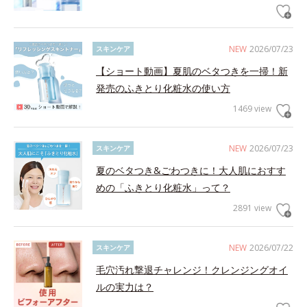
NEW
2026/07/23
スキンケア
【ショート動画】夏肌のベタつきを一掃！新
発売のふきとり化粧水の使い方
1469 view
NEW
2026/07/23
スキンケア
夏のベタつき&ごわつきに！大人肌におすす
めの「ふきとり化粧水」って？
2891 view
NEW
2026/07/22
スキンケア
毛穴汚れ撃退チャレンジ！クレンジングオイ
ルの実力は？