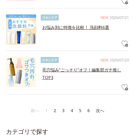
NEW
2026/07/21
スキンケア
お悩み別に特徴を比較！ 洗顔料6選
NEW
2026/07/20
スキンケア
毛穴悩み”ごっそり”オフ！編集部ガチ推し
TOP3
前へ
1
2
3
4
5
6
次へ
カテゴリで探す