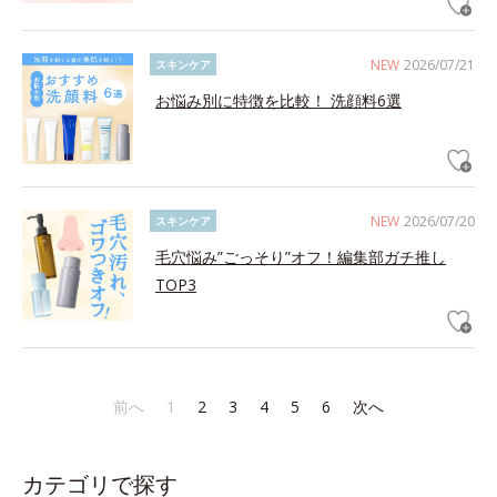
NEW
2026/07/21
スキンケア
お悩み別に特徴を比較！ 洗顔料6選
NEW
2026/07/20
スキンケア
毛穴悩み”ごっそり”オフ！編集部ガチ推し
TOP3
前へ
1
2
3
4
5
6
次へ
カテゴリで探す