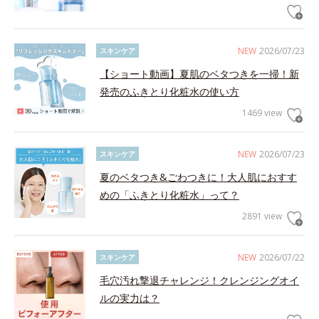
NEW
2026/07/23
スキンケア
【ショート動画】夏肌のベタつきを一掃！新
発売のふきとり化粧水の使い方
1469 view
NEW
2026/07/23
スキンケア
夏のベタつき&ごわつきに！大人肌におすす
めの「ふきとり化粧水」って？
2891 view
NEW
2026/07/22
スキンケア
毛穴汚れ撃退チャレンジ！クレンジングオイ
ルの実力は？