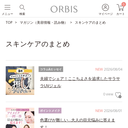
0
メニュー
検索
マイページ
カート
TOP
マガジン（美容情報・読み物）
スキンケアのまとめ
スキンケアのまとめ
NEW
2026/08/04
コラム&エッセイ
夫婦でシェア！ここちよさを追求したサラサ
ラUVジェル
0 view
NEW
2026/08/01
ポイントメイク
色選びが難しい…大人の目元悩みに答えま
す！