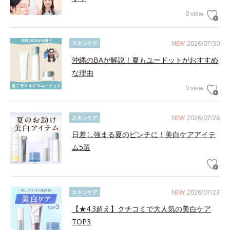
0 view
NEW
2026/07/30
スキンケア
沖縄のBAが解説！夏もユードットがおすすめ
な理由
0 view
NEW
2026/07/28
スキンケア
日差し強まる夏のピンチに！美白ケアアイテ
ム5選
NEW
2026/07/23
スキンケア
【★4.3超え】クチコミで大人気の美白ケア
TOP3