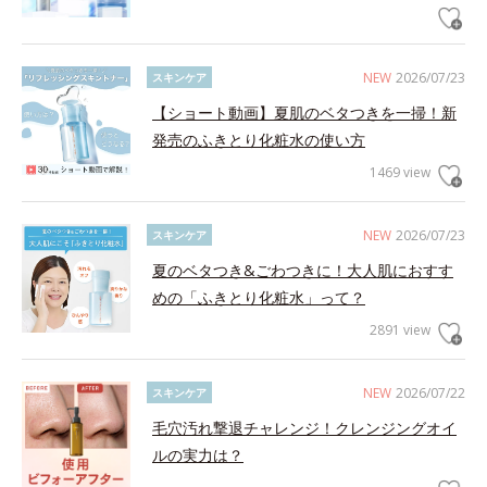
NEW
2026/07/23
スキンケア
【ショート動画】夏肌のベタつきを一掃！新
発売のふきとり化粧水の使い方
1469 view
NEW
2026/07/23
スキンケア
夏のベタつき&ごわつきに！大人肌におすす
めの「ふきとり化粧水」って？
2891 view
NEW
2026/07/22
スキンケア
毛穴汚れ撃退チャレンジ！クレンジングオイ
ルの実力は？