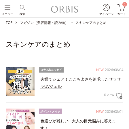
0
メニュー
検索
マイページ
カート
TOP
マガジン（美容情報・読み物）
スキンケアのまとめ
スキンケアのまとめ
NEW
2026/08/04
コラム&エッセイ
夫婦でシェア！ここちよさを追求したサラサ
ラUVジェル
0 view
NEW
2026/08/01
ポイントメイク
色選びが難しい…大人の目元悩みに答えま
す！