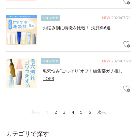
NEW
2026/07/21
スキンケア
お悩み別に特徴を比較！ 洗顔料6選
NEW
2026/07/20
スキンケア
毛穴悩み”ごっそり”オフ！編集部ガチ推し
TOP3
前へ
1
2
3
4
5
6
次へ
カテゴリで探す