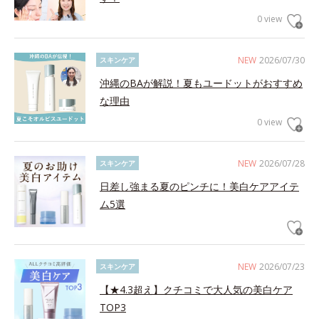
0 view
NEW
2026/07/30
スキンケア
沖縄のBAが解説！夏もユードットがおすすめ
な理由
0 view
NEW
2026/07/28
スキンケア
日差し強まる夏のピンチに！美白ケアアイテ
ム5選
NEW
2026/07/23
スキンケア
【★4.3超え】クチコミで大人気の美白ケア
TOP3