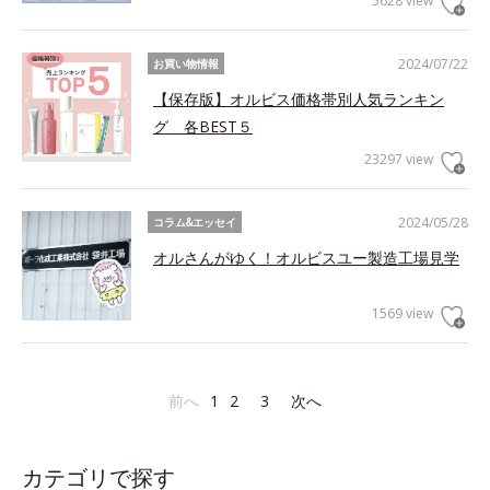
5628 view
2024/07/22
お買い物情報
【保存版】オルビス価格帯別人気ランキン
グ 各BEST５
23297 view
2024/05/28
コラム&エッセイ
オルさんがゆく！オルビスユー製造工場見学
1569 view
前へ
1
2
3
次へ
カテゴリで探す