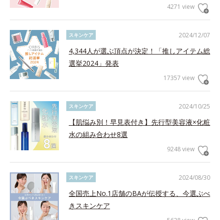
4271 view
2024/12/07
スキンケア
4,344人が選ぶ頂点が決定！「推しアイテム総
選挙2024」発表
17357 view
2024/10/25
スキンケア
【肌悩み別！早見表付き】先行型美容液×化粧
水の組み合わせ8選
9248 view
2024/08/30
スキンケア
全国売上No.1店舗のBAが伝授する、今選ぶべ
きスキンケア