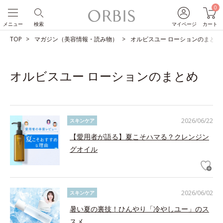
0
メニュー
検索
マイページ
カート
TOP
マガジン（美容情報・読み物）
オルビスユー ローションのまとめ
オルビスユー ローションのまとめ
2026/06/22
スキンケア
【愛用者が語る】夏こそハマる？クレンジン
グオイル
2026/06/02
スキンケア
暑い夏の裏技！ひんやり「冷やしユー」のス
スメ