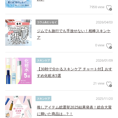
7958 view
2026/04/03
コラム&エッセイ
ジムでも旅行でも手放せない！相棒スキンケ
ア
0 view
2026/01/09
スキンケア
【30秒で分かるスキンケア チャート付】おす
すめ化粧水5選
21 view
2025/11/20
スキンケア
推しアイテム総選挙2025結果発表！総合大賞
に輝いた商品は…？！