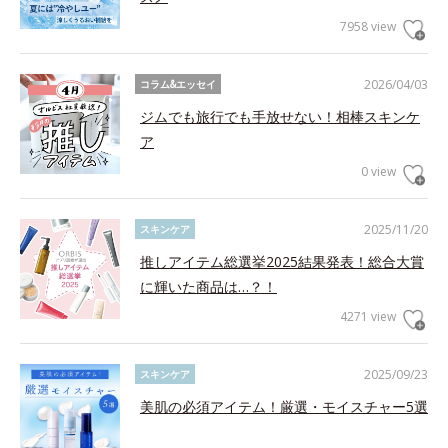
7958 view
2026/04/03
コラム&エッセイ
ジムでも旅行でも手放せない！相棒スキンケ
ア
0 view
2025/11/20
スキンケア
推しアイテム総選挙2025結果発表！総合大賞
に輝いた商品は…？！
4271 view
2025/09/23
スキンケア
美肌の必須アイテム！厳選・モイスチャー5選