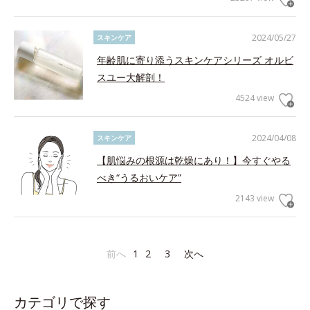
2024/05/27
スキンケア
年齢肌に寄り添うスキンケアシリーズ オルビ
スユー大解剖！
4524 view
2024/04/08
スキンケア
【肌悩みの根源は乾燥にあり！】今すぐやる
べき“うるおいケア”
2143 view
前へ
1
2
3
次へ
カテゴリで探す