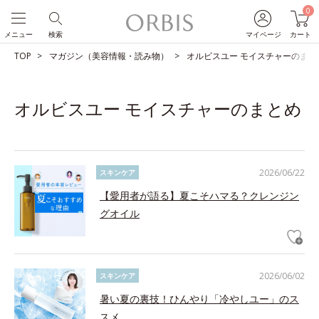
0
メニュー
検索
マイページ
カート
TOP
マガジン（美容情報・読み物）
オルビスユー モイスチャーのまと
オルビスユー モイスチャーのまとめ
2026/06/22
スキンケア
【愛用者が語る】夏こそハマる？クレンジン
グオイル
2026/06/02
スキンケア
暑い夏の裏技！ひんやり「冷やしユー」のス
スメ