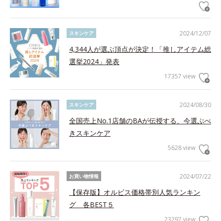
2024/12/07
スキンケア
4,344人が選ぶ頂点が決定！「推しアイテム総
選挙2024」発表
17357 view
2024/08/30
スキンケア
全国売上No.1店舗のBAが伝授する、今選ぶべ
きスキンケア
5628 view
2024/07/22
お買い物情報
【保存版】オルビス価格帯別人気ランキン
グ 各BEST５
23297 view