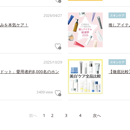
2026/04/27
スキンケア
みを本気ケア！
推しアイテ
2025/10/29
スキンケア
ット」愛用者約8,000名のホン
【徹底比較
3409 view
前へ
1
2
3
4
次へ