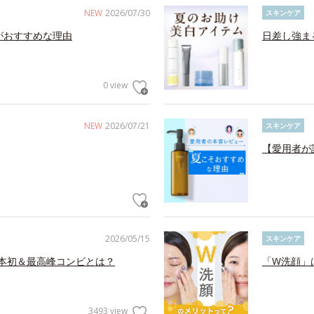
NEW
2026/07/30
スキンケア
がおすすめな理由
日差し強ま
0 view
NEW
2026/07/21
スキンケア
【愛用者が
2026/05/15
スキンケア
日本初＆最高峰コンビとは？
「W洗顔」
3493 view