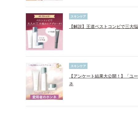
スキンケア
【解説】王道ベストコンビで三大悩
スキンケア
【アンケート結果大公開！】「ユード
ネ