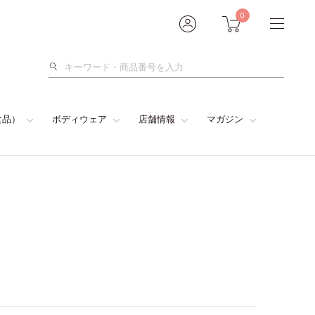
0
検
索
食品）
ボディウェア
店舗情報
マガジン