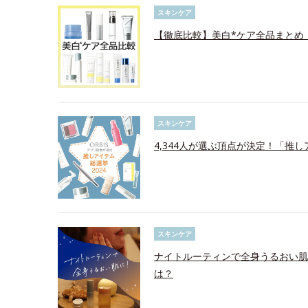
スキンケア
【徹底比較】美白*ケア全品まとめ
スキンケア
4,344人が選ぶ頂点が決定！「推し
スキンケア
ナイトルーティンで全身うるおい肌
は？