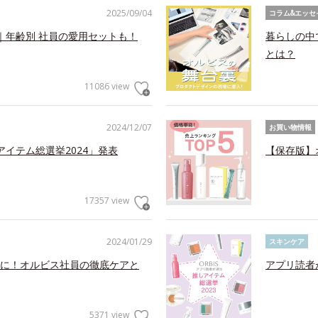
2025/09/04
コラム&エッセ
｜年齢別 社員の愛用セットも！
暮らしの中
とは？
11086 view
2024/12/07
お買い物情報
アイテム総選挙2024」発表
【保存版】
17357 view
2024/01/29
スキンケア
に！オルビス社員の徹底ケアと
アプリ読者
5371 view