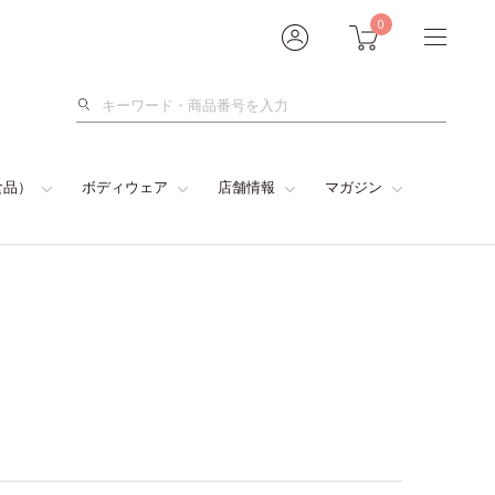
0
検
索
食品）
ボディウェア
店舗情報
マガジン