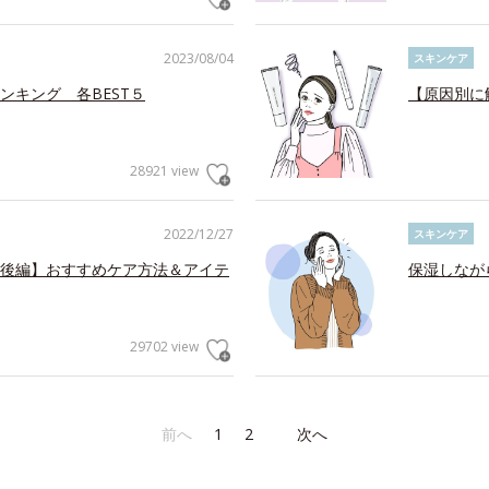
2023/08/04
スキンケア
ンキング 各BEST５
【原因別に
28921 view
2022/12/27
スキンケア
後編】おすすめケア方法＆アイテ
保湿しなが
29702 view
前へ
1
2
次へ