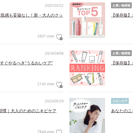
2025/03/22
お買い物情報
素肌感も妥協なし！新・大人のクッ
【保存版】
2807 view
2024/04/08
お買い物情報
すぐやるべき“うるおいケア”
【保存版】
2143 view
2023/05/29
スキンケア
習慣｜大人のためのニキビケア
あなたのニ
7844 view