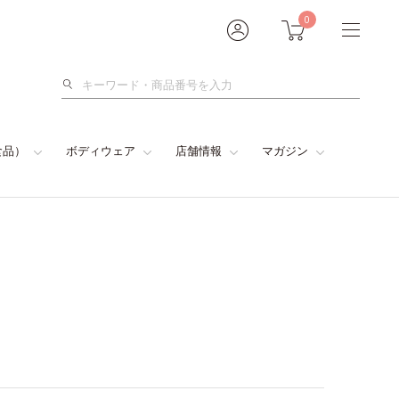
0
検
索
食品）
ボディウェア
店舗情報
マガジン