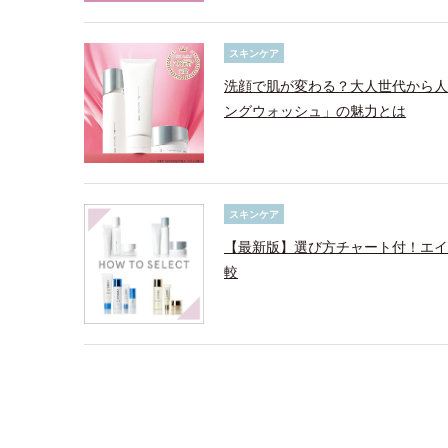
スキンケア
洗顔で肌が変わる？大人世代から人
ングウォッシュ」の魅力とは
スキンケア
【最新版】選び方チャート付！エイ
較