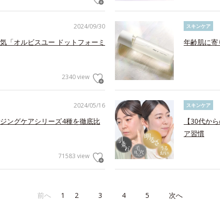
2024/09/30
スキンケア
気「オルビスユー ドットフォーミ
年齢肌に寄
2340 view
2024/05/16
スキンケア
ジングケアシリーズ4種を徹底比
【30代か
ア習慣
71583 view
前へ
1
2
3
4
5
次へ