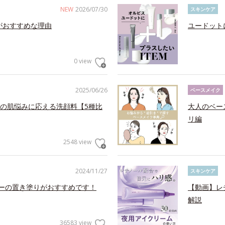
NEW
2026/07/30
スキンケア
がおすすめな理由
ユードット
0 view
2025/06/26
ベースメイク
の肌悩みに応える洗顔料【5種比
大人のベー
リ編
2548 view
2024/11/27
スキンケア
ャーの置き塗りがおすすめです！
【動画】レ
解説
36583 view