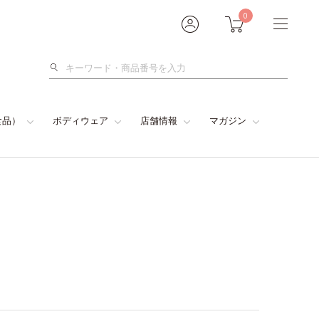
0
検
索
食品）
ボディウェア
店舗情報
マガジン