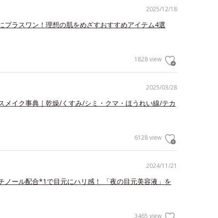
2025/12/18
にプラスワン！理想の肌をめざすおすすめアイテム4選
1828 view
2025/03/28
スメイク事典｜乾燥/くすみ/シミ・クマ・ほうれい線/テカ
6128 view
2024/11/21
チノール配合*1で目元にハリ感！ 「夜の目元美容液」を
3465 view