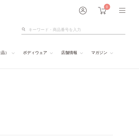
0
検
索
食品）
ボディウェア
店舗情報
マガジン