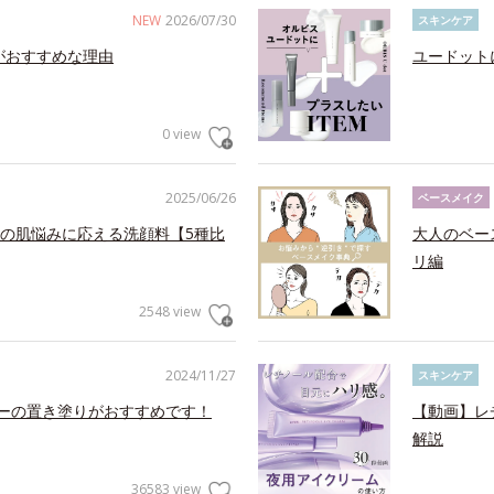
NEW
2026/07/30
スキンケア
がおすすめな理由
ユードット
0 view
2025/06/26
ベースメイク
の肌悩みに応える洗顔料【5種比
大人のベー
リ編
2548 view
2024/11/27
スキンケア
ャーの置き塗りがおすすめです！
【動画】レ
解説
36583 view