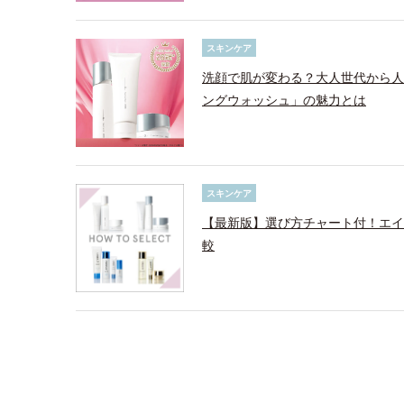
スキンケア
洗顔で肌が変わる？大人世代から人
ングウォッシュ」の魅力とは
スキンケア
【最新版】選び方チャート付！エイ
較