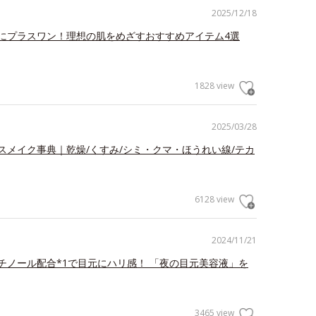
2025/12/18
にプラスワン！理想の肌をめざすおすすめアイテム4選
1828 view
2025/03/28
スメイク事典｜乾燥/くすみ/シミ・クマ・ほうれい線/テカ
6128 view
2024/11/21
チノール配合*1で目元にハリ感！ 「夜の目元美容液」を
3465 view