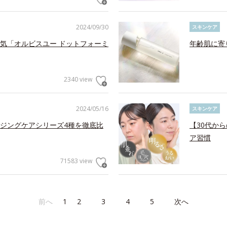
2024/09/30
スキンケア
気「オルビスユー ドットフォーミ
年齢肌に寄
2340 view
2024/05/16
スキンケア
ジングケアシリーズ4種を徹底比
【30代か
ア習慣
71583 view
前へ
1
2
3
4
5
次へ