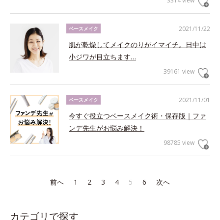
3314 view
2021/11/22
ベースメイク
肌が乾燥してメイクのりがイマイチ。日中は
小ジワが目立ちます…
39161 view
2021/11/01
ベースメイク
今すぐ役立つベースメイク術・保存版｜ファ
ンデ先生がお悩み解決！
98785 view
前へ
1
2
3
4
5
6
次へ
カテゴリで探す