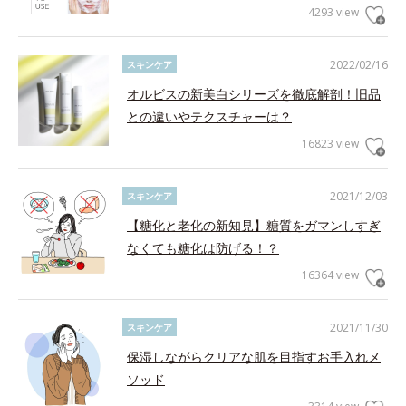
4293 view
2022/02/16
スキンケア
オルビスの新美白シリーズを徹底解剖！旧品
との違いやテクスチャーは？
16823 view
2021/12/03
スキンケア
【糖化と老化の新知見】糖質をガマンしすぎ
なくても糖化は防げる！？
16364 view
2021/11/30
スキンケア
保湿しながらクリアな肌を目指すお手入れメ
ソッド