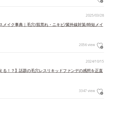
2025/03/28
スメイク事典｜毛穴/肌荒れ・ニキビ/紫外線対策/時短メイ
2056 view
2024/10/15
える！？】話題の毛穴レスリキッドファンデの感想を正直
3347 view