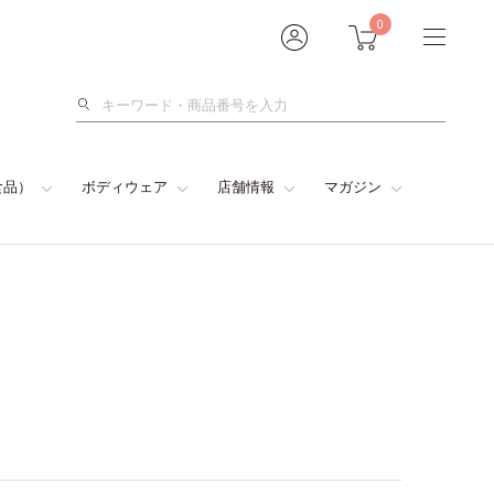
0
検
索
食品）
ボディウェア
店舗情報
マガジン