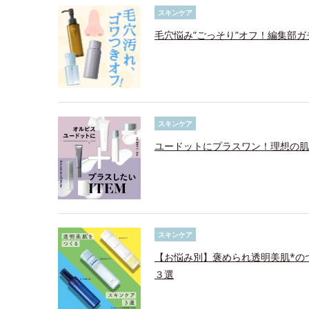
スキンケア
毛穴悩み”ごっそり”オフ！編集部ガ
スキンケア
ユードットにプラスワン！理想の肌
スキンケア
【お悩み別】褒められ透明美肌*の
３選