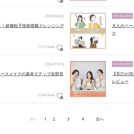
2025/04/22
ベースメイク
た！超微粒子技術搭載クレンジング
大人のベー
ク
7115 view
2024/10/18
ベースメイク
ベースメイクの基本ステップ全部見
【毛穴が消
レビュー
5244 view
前へ
1
2
3
4
次へ