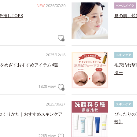
NEW
2026/07/20
ベースメイク
チ推しTOP3
夏の肌、焼
2025/12/18
スキンケア
をめざすおすすめアイテム4選
毛穴汚れ撃
ター
1828 view
2025/06/27
スキンケア
つくりかた｜おすすめスキンケア
ぴったりの
較】
2285 view