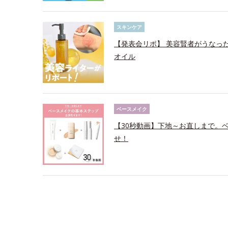
スキンケア
【発表会リポ】 美容賢者がうなっ
オイル
ベースメイク
【30秒動画】下地～お直しまで。
せ！