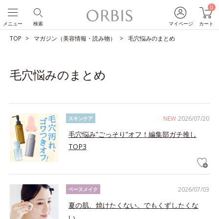
0
メニュー
検索
マイページ
カート
TOP
マガジン（美容情報・読み物）
毛穴悩みのまとめ
毛穴悩みのまとめ
NEW
2026/07/20
スキンケア
毛穴悩み”ごっそり”オフ！編集部ガチ推し
TOP3
2026/07/03
ベースメイク
夏の肌、焼けたくない。でもくずしたくな
い。