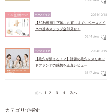
2056 view
2024/10/18
ベースメイク
【30秒動画】下地～お直しまで。ベースメイ
クの基本ステップ全部見せ！
5244 view
2024/10/15
ベースメイク
【毛穴が消える！？】話題の毛穴レスリキッ
ドファンデの感想を正直レビュー
3347 view
前へ
1
2
3
4
次へ
カテゴリで探す