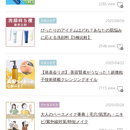
2285 view
2025/06/26
スキンケア
ぴったりのアイテムはどれ？あなたの肌悩み
に応える洗顔料【5種比較】
2548 view
2025/04/22
スキンケア
【発表会リポ】 美容賢者がうなった！超微粒
子技術搭載クレンジングオイル
7115 view
2025/03/28
ベースメイク
大人のベースメイク事典｜毛穴/肌荒れ・ニキ
ビ/紫外線対策/時短メイク