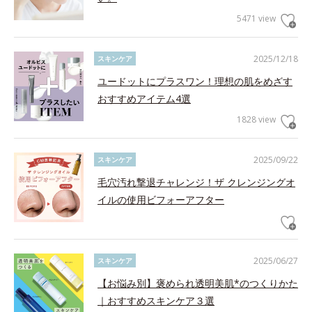
5471 view
2025/12/18
スキンケア
ユードットにプラスワン！理想の肌をめざす
おすすめアイテム4選
1828 view
2025/09/22
スキンケア
毛穴汚れ撃退チャレンジ！ザ クレンジングオ
イルの使用ビフォーアフター
2025/06/27
スキンケア
【お悩み別】褒められ透明美肌*のつくりかた
｜おすすめスキンケア３選