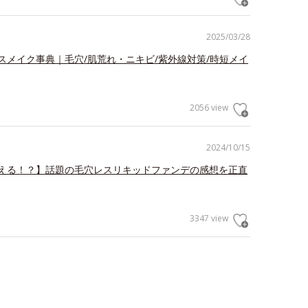
2025/03/28
スメイク事典｜毛穴/肌荒れ・ニキビ/紫外線対策/時短メイ
2056 view
2024/10/15
える！？】話題の毛穴レスリキッドファンデの感想を正直
3347 view