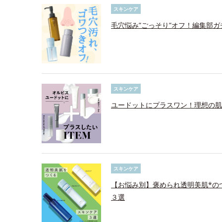
スキンケア
毛穴悩み”ごっそり”オフ！編集部ガ
スキンケア
ユードットにプラスワン！理想の肌
スキンケア
【お悩み別】褒められ透明美肌*の
３選