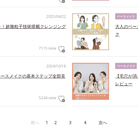
2025/04/22
ベースメイク
た！超微粒子技術搭載クレンジング
大人のベー
ク
7115 view
2024/10/18
ベースメイク
ベースメイクの基本ステップ全部見
【毛穴が消
レビュー
5244 view
前へ
1
2
3
4
次へ