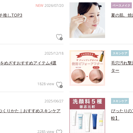
NEW
2026/07/20
ベースメイク
チ推しTOP3
夏の肌、焼
2025/12/18
スキンケア
をめざすおすすめアイテム4選
毛穴汚れ撃
ター
1828 view
2025/06/27
スキンケア
つくりかた｜おすすめスキンケア
ぴったりの
較】
2285 view