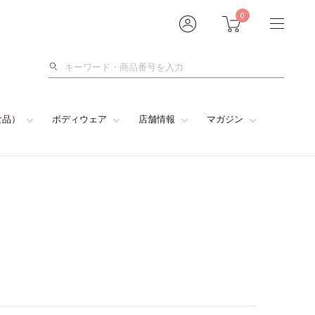
0
検
索
食品）
ボディウェア
店舗情報
マガジン