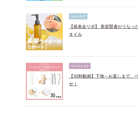
スキンケア
【発表会リポ】 美容賢者がうなっ
オイル
ベースメイク
【30秒動画】下地～お直しまで。
せ！