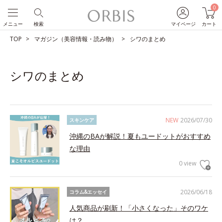
0
メニュー
検索
マイページ
カート
TOP
マガジン（美容情報・読み物）
シワのまとめ
シワのまとめ
NEW
2026/07/30
スキンケア
沖縄のBAが解説！夏もユードットがおすすめ
な理由
0 view
2026/06/18
コラム&エッセイ
人気商品が刷新！「小さくなった」そのワケ
は？