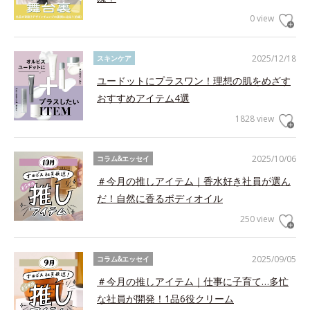
0 view
2025/12/18
スキンケア
ユードットにプラスワン！理想の肌をめざす
おすすめアイテム4選
1828 view
2025/10/06
コラム&エッセイ
＃今月の推しアイテム｜香水好き社員が選ん
だ！自然に香るボディオイル
250 view
2025/09/05
コラム&エッセイ
＃今月の推しアイテム｜仕事に子育て…多忙
な社員が開発！1品6役クリーム