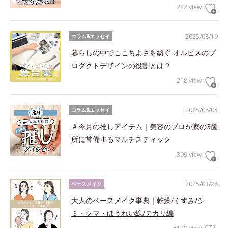
242 view
2025/08/19
コラム&エッセイ
暮らしの中でここちよさを紡ぐ オルビスのプ
ロダクトデザインの役割とは？
218 view
2025/08/05
コラム&エッセイ
＃今月の推しアイテム｜美容のプロが家の3箇
所に常備するマルチスティック
309 view
2025/03/28
ベースメイク
大人のベースメイク事典｜乾燥/くすみ/シ
ミ・クマ・ほうれい線/テカリ編