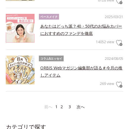
6128 view
2025/03/21
ベースメイク
あなたはどっち派？40・50代のお悩みカバー
におすすめのファンデを徹底
14052 view
2024/08/05
コラム&エッセイ
ORBIS Webマガジン編集部が語る＃今月の推
しアイテム
269 view
前へ
1
2
3
次へ
カテゴリで探す