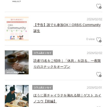
2026/02/02
【予告】誰でも参加OK！ORBIS Community
誕生
0 view
2026/02/02
コラム&エッセイ
読者15名をご招待｜「休息」を語る、一夜限
りのスナックをオープン
2026/02/01
コラム&エッセイ
ほうじ茶チャイラテを淹れる朝｜ゲスト カイ
ノユウ【前編】