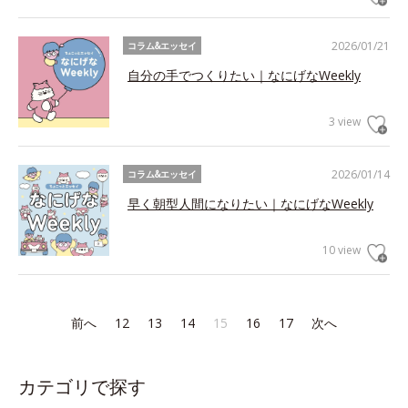
2026/01/21
コラム&エッセイ
自分の手でつくりたい｜なにげなWeekly
3 view
2026/01/14
コラム&エッセイ
早く朝型人間になりたい｜なにげなWeekly
10 view
前へ
12
13
14
15
16
17
次へ
カテゴリで探す