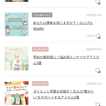
2026/01/28
コラム&エッセイ
あなたは運命を信じますか？｜なにげな
Weekly
0 view
2026/01/26
インナーケア
早めの春対策に！悩み別インナーケアアイテ
ム3選
2026/01/22
インナーケア
ダイエット卒業を目指す！大人の“痩せた
い”をサポートするアイテム5選