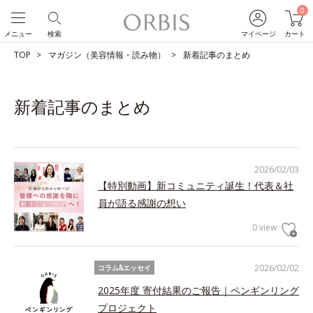
0
メニュー
検索
マイページ
カート
TOP
マガジン（美容情報・読み物）
新着記事のまとめ
新着記事のまとめ
2026/02/03
【特別動画】新コミュニティ誕生！代表＆社
員が語る感謝の想い
0 view
2026/02/02
コラム&エッセイ
2025年度 寄付結果のご報告｜ペンギンリング
プロジェクト