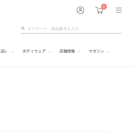
0
検
索
食品）
ボディウェア
店舗情報
マガジン