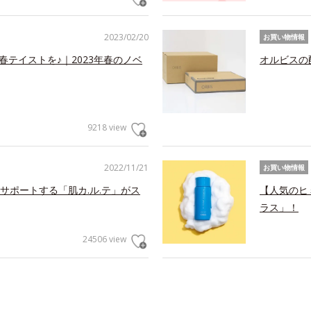
2023/02/20
お買い物情報
春テイストを♪｜2023年春のノベ
オルビスの
9218 view
2022/11/21
お買い物情報
サポートする「肌カ.ル.テ」がス
【人気のヒ
ラス」！
24506 view