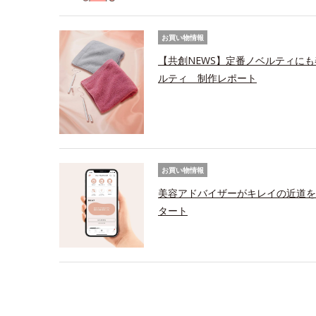
お買い物情報
【共創NEWS】定番ノベルティにも
ルティ 制作レポート
お買い物情報
美容アドバイザーがキレイの近道を
タート