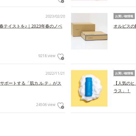
2023/02/20
お買い物情報
春テイストを♪｜2023年春のノベ
オルビスの
9218 view
2022/11/21
お買い物情報
サポートする「肌カ.ル.テ」がス
【人気のヒ
ラス」！
24506 view