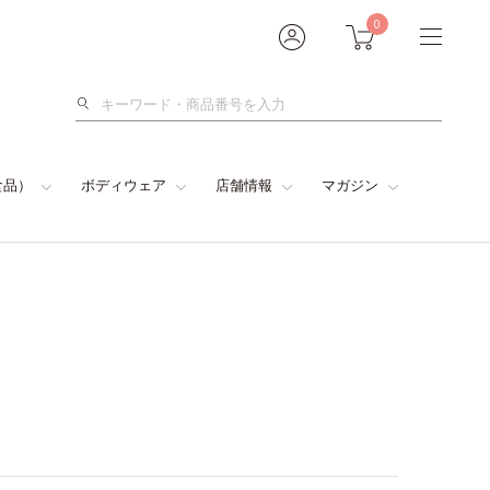
0
検
索
食品）
ボディウェア
店舗情報
マガジン