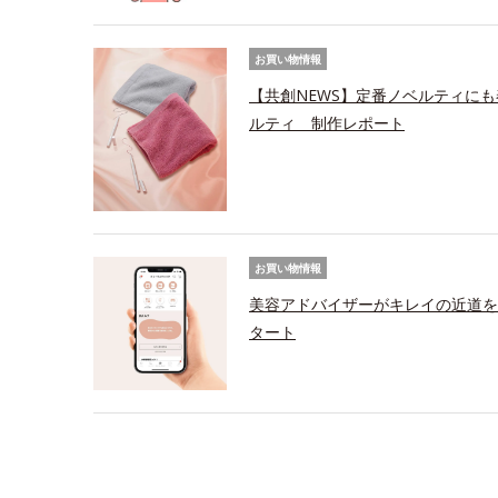
お買い物情報
【共創NEWS】定番ノベルティにも
ルティ 制作レポート
お買い物情報
美容アドバイザーがキレイの近道を
タート