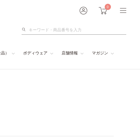
0
検
索
食品）
ボディウェア
店舗情報
マガジン