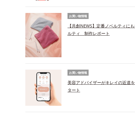
お買い物情報
【共創NEWS】定番ノベルティにも
ルティ 制作レポート
お買い物情報
美容アドバイザーがキレイの近道を
タート