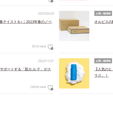
2023/02/20
お買い物情報
春テイストを♪｜2023年春のノベ
オルビスの
9218 view
2022/11/21
お買い物情報
サポートする「肌カ.ル.テ」がス
【人気のヒ
ラス」！
24506 view