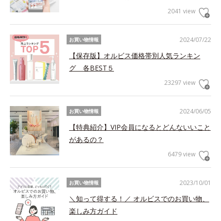
2041 view
2024/07/22
お買い物情報
【保存版】オルビス価格帯別人気ランキン
グ 各BEST５
23297 view
2024/06/05
お買い物情報
【特典紹介】VIP会員になるとどんないいこと
があるの？
6479 view
2023/10/01
お買い物情報
＼知って得する！／ オルビスでのお買い物、
楽しみ方ガイド