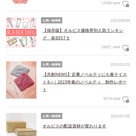
12586 view
2023/08/04
お買い物情報
【保存版】オルビス価格帯別人気ランキン
グ 各BEST５
28921 view
2023/02/20
お買い物情報
【共創NEWS】定番ノベルティにも春テイス
トを♪｜2023年春のノベルティ 制作レポー
ト
9218 view
2023/01/05
お買い物情報
オルビスの配送資材が変わります