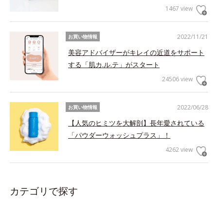
1467 view
2022/11/21
お買い物情報
美容アドバイザーがキレイの近道をサポート
する「肌カ.ル.テ」がスタート
24506 view
2022/06/28
お買い物情報
【人気のヒミツを大解剖】長年愛されている
「パウダーウォッシュプラス」！
4262 view
カテゴリで探す