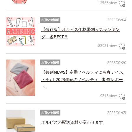
12586 view
2023/08/04
お買い物情報
【保存版】オルビス価格帯別人気ランキン
グ 各BEST５
28921 view
2023/02/20
お買い物情報
【共創NEWS】定番ノベルティにも春テイス
トを♪｜2023年春のノベルティ 制作レポー
ト
9218 view
2023/01/05
お買い物情報
オルビスの配送資材が変わります