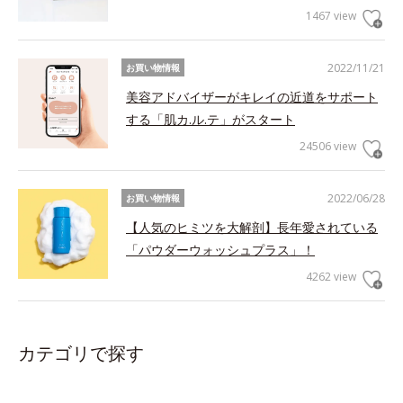
1467 view
2022/11/21
お買い物情報
美容アドバイザーがキレイの近道をサポート
する「肌カ.ル.テ」がスタート
24506 view
2022/06/28
お買い物情報
【人気のヒミツを大解剖】長年愛されている
「パウダーウォッシュプラス」！
4262 view
カテゴリで探す