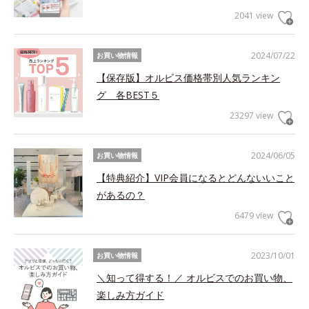
2041 view
2024/07/22
お買い物情報
【保存版】オルビス価格帯別人気ランキン
グ 各BEST５
23297 view
2024/06/05
お買い物情報
【特典紹介】VIP会員になるとどんないいこと
があるの？
6479 view
2023/10/01
お買い物情報
＼知って得する！／ オルビスでのお買い物、
楽しみ方ガイド