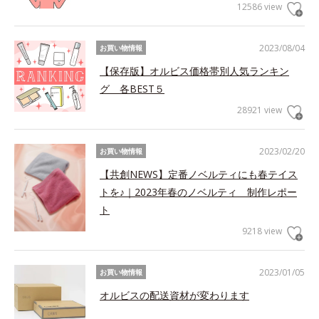
12586 view
2023/08/04
お買い物情報
【保存版】オルビス価格帯別人気ランキン
グ 各BEST５
28921 view
2023/02/20
お買い物情報
【共創NEWS】定番ノベルティにも春テイス
トを♪｜2023年春のノベルティ 制作レポー
ト
9218 view
2023/01/05
お買い物情報
オルビスの配送資材が変わります