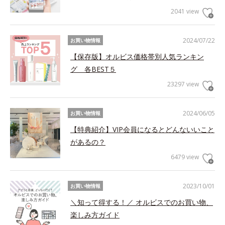
2041 view
2024/07/22
お買い物情報
【保存版】オルビス価格帯別人気ランキン
グ 各BEST５
23297 view
2024/06/05
お買い物情報
【特典紹介】VIP会員になるとどんないいこと
があるの？
6479 view
2023/10/01
お買い物情報
＼知って得する！／ オルビスでのお買い物、
楽しみ方ガイド