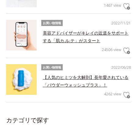
1467 view
2022/11/21
お買い物情報
美容アドバイザーがキレイの近道をサポート
する「肌カ.ル.テ」がスタート
24506 view
2022/06/28
お買い物情報
【人気のヒミツを大解剖】長年愛されている
「パウダーウォッシュプラス」！
4262 view
カテゴリで探す