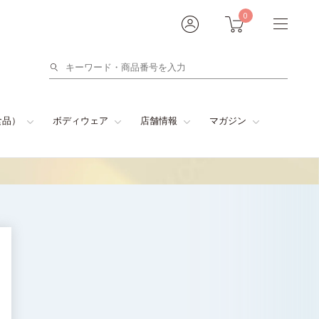
0
検
索
食品）
ボディウェア
店舗情報
マガジン