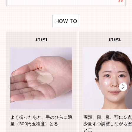
HOW TO
STEP1
STEP2
よく振ったあと、手のひらに適
両頬、額、鼻、顎に５点
量（500円玉程度）とる
少量ずつ調整しながら塗
と◎