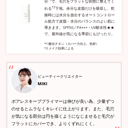
*1
分
で、毛穴をフラットな状態に整えてく
*2
れる
下地。余分な皮脂だけを吸収し、乾
燥時には水分を放出するオートコントロー
ル処方で皮脂・水分のバランスのよい肌に
導きます。SPF50／PA+++・UV耐水性★★
で、紫外線が気になる季節にもぴったり。
*1 酸化チタン（カバー力向上、色材）
*2 メイク効果による
ビューティークリエイター
MIKI
ポアレスキーププライマーは伸びが良い為、少量ずつ
のせるとムラなくキレイに仕上がります。また、毛穴
が気になる部分は円を描くようになじませると毛穴が
フラットにカバーでき、よりくずれにくく。