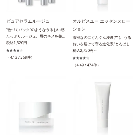
年齢に応じたお手入れのこと*4 う
肌をやわらかくしながら角層まで浸
けのケアに留まらず、洗うたびにく
るおいによる*5 乾燥、ハリ・ツヤ
透。ADセラミドミックスが肌をす
すみをため込まないすこやかな肌に
のなさ*6 乾燥による*7 保湿成分*8
こやかに整え、うるおいを蓄える肌
整え、パールエキス(*3)とヒアルロ
ロニセラカエルレア果汁、ノバラエ
ピュアセラムルージュ
オルビスユー エッセンスロー
へと導きます。洗顔後すぐに使うこ
ン酸(*4)がうるおって透き通るよう
キス配合＝うるおいを与えハリと透
ション
“色づくパック”のようなうるおい感
とで、あとのオールインワンクリー
な透明感を叶えます。顔色がどんよ
明感に満ちた肌へ導く保湿成分*9
たっぷりルージュ。唇のキメを整え
濃密なのにぐんぐん浸透(*1)。うる
ムの肌なじみを高め、うるおいとツ
りしている、ファンデのノリがイマ
メマツヨイグサ抽出液、スイカズラ
リップの土台をつくり鮮やかな発色
税込1,320円
おいを届けて守る進化系"とろぱし
ヤのある肌を叶えます。*1 肌にハ
イチ、肌のざらつきやくすみが気に
エキス配合＝角層のすみずみまで水
を叶えます。唇にたっぷりうるおい
ゃ"ローション。7000種を超える成
税込2,750円～
リを与え若々しい印象*2 スクワラ
なる、化粧水が肌になじまな
分・油分を保ち、ハリ・ツヤを与え
を与えながら鮮やかに色づく、スキ
分から厳選し、「うるおいの質
（4.13 /
369
件）
ン、トリ（カプリル酸／カプリン
い……。こんなお悩みが気になると
る保湿成分*10 気持ちのこと各商品
ンケア発想の美発色ルージュ(口紅)
(*1)」に着目した初期エイジングケ
酸）グリセリル＝肌をやわらかくほ
きに。週に1～4回、いつもの洗顔料
（4.49 /
474
件）
の詳しい情報は商品ページをご覧く
です。荒れやすいデリケートな唇の
ア(*2)シリーズオルビスユーは肌本
ぐす複合成分
と置き換えてお使いください。*1
ださい。・BEAUTY夏祭りは、こち
キメを整えて、リップの土台をつく
来のうるおいやバリア機能にアプロ
角層肥厚や乾燥などによる*2 汚れ
ら
ります。乾燥や凹凸などの唇悩みを
ーチする初期エイジングケアシリー
を除去することで健やかな肌を保
解決(*1)する「リップトリートメン
ズです。「うるおいの質」に着目
ち、うるおいを保つことで肌を整え
ト成分(*2)」や、鮮やかな発色で、
し、肌荒れを予防しながらうるおい
ること*3 加水分解コンキオリン*4
均一な質感に整った唇にのせること
に満ちた美しい肌へと導きます。ポ
ヒアルロン酸Na
でより美しく色づく「クリアカラー
ーラ・オルビスグループ独自の肌荒
成分(*3)」を配合。さらに吐息や飲
れ防止有効成分として、「DF-パン
み物の水分を取り込んでリップの密
テノール(*3)」を国内唯一(*4)、高
着性を高める「ウォーターゲル成分
濃度で配合。角層のバリア機能にア
(*4）」で、マスクに色移りもしに
プローチして肌荒れを防ぎ、肌不調