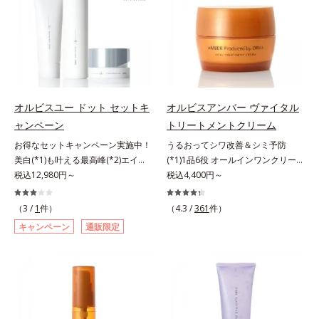
ころ、弾力感のない状態である「ハ
齢サインについて研究を進めたとこ
るおい不足など*3 お手入れのファ
ミ・ソバカスを防ぐ（ウォッシュを
リのなさ」や、くすみ(*7)などが現
ろ、弾力感のない状態である「ハリ
ーストステップのこと*4 細胞間脂
除く）*2 オルビス内スキンケアシ
れている状態である「透明感のな
のなさ」や、くすみ(*5)などが現れ
質に類似した構造*5 保湿成分
リーズの保湿力*3 年齢に応じたお
さ」が、大人の肌印象に大きな影響
ている状態である「透明感のなさ」
手入れのこと*4 うるおいによる
を与えていることがわかりました。
が、大人の肌印象に大きな影響を与
*5 乾燥、ハリ・ツヤのなさ*6
そこでオルビスユー ドットシリー
えていることがわかりました。そこ
乾燥による*7 保湿成分*8 ロニ
ズは美容成分(*8)として「G.D.F.ア
でオルビスユー ドットシリーズは
セラカエルレア果汁、ノバラエキス
オルビスユー ドット セットキ
オルビスアンバー ヴァイタル
クティベーター(*9)」を配合。そし
美容成分(*9)として「G.D.F.アクテ
配合＝うるおいを与えハリと透明感
ャンペーン
トリートメントクリーム
て、従来から配合している美白(*1)
ィベーター(*10)」を配合。そし
に満ちた肌へ導く保湿成分*9 メマ
お得なセットキャンペーン実施中！
うるおってシワ改善＆シミ予防
有効成分「トラネキサム酸」を配合
て、従来から配合している美白(*1)
ツヨイグサ抽出液、スイカズラエキ
美白(*1)も叶える最高峰(*2)エイジ
(*1)1品6役 オールインワンクリー
しました。さらに、シリーズ共通の
有効成分「トラネキサム酸」を配合
ス配合＝角層のすみずみまで水分・
ングケア(*3)。ハリも透明感(*4)も
税込12,980円～
ム。オルビスアンバーは、いつも⾃
税込4,400円～
美容成分「GLルートブースター
しました。さらに、シリーズ共通の
油分を保ち、ハリ・ツヤを与える保
結果主義。年齢サイン(*5)の因子に
然体で美しくありたいと願う⼤⼈世
(*10)」を配合することで、肌のふ
美容成分「GLルートブースター
湿成分*10 気持ちのこと
着目した肌科学エイジングケア(*3)
代に寄り添うブランドです。年齢印
っくら感や透明感を叶えます。美白
(*11)」を配合することで、肌のふ
（3 /
1
件）
（4.3 /
361
件）
シリーズ。オルビスユー ドットシ
象研究に基づいた肌サイエンスで、
ケアしながら多角的なエイジングケ
っくら感や透明感を叶えます。美白
キャンペーン
通販限定
リーズは、年齢による肌悩み一つ一
複合的なお悩みにアプローチ。大人
アが叶うシリーズに。3ステップで
ケアしながら多角的なエイジングケ
つを対処するのではなく、肌で起き
世代の肌に向き合い、手軽なお手入
上向き(*11)のハリと透明感を。効
アが叶うシリーズに。3ステップで
ていることの根本原因に着目。加齢
れで賢いケアを。ライフスタイルに
果的なシナジー設計で、あなたのエ
上向き(*12)のハリと透明感を。効
とともに現れる年齢サイン(*5)につ
なじむ、若々しい印象(*2)作りのサ
イジングケアを応援します。*1 メ
果的なシナジー設計で、あなたのエ
いて研究を進めたところ、弾力感の
ポートをします。オルビスアンバー
ラニンの生成を抑え、シミ・ソバカ
イジングケアを応援します。*1 メ
ない状態である「ハリのなさ」や、
ヴァイタルトリートメントクリーム
スを防ぐ（ウォッシュを除く）*2
ラニンの生成を抑え、シミ・ソバカ