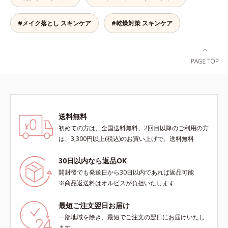
高めて、ハリ感あふれる肌へと導き
おいを引き出し・高めて、ハリ感あ
ます。うるおいに満ちたゆらがない
ふれる肌へと導きます。うるおいに
#メイク落とし スキンケア
#乾燥対策 スキンケア
肌をご体感いただくために設計され
満ちたゆらがない肌をご体感いただ
た3ステップで、いつも力強く美し
くために設計された3ステップで、
くあり続けるあなたを応援します。
いつも力強く美しくあり続けるあな
*1 肌にうるおいが満ち、維持され
たを応援します。*1 肌にうるおい
ている状態*2 年齢に応じたお手入
が満ち、維持されている状態*2 年
れのこと*3 デクスパンテノール
齢に応じたお手入れのこと*3 デク
W*4 2022年5月 Mintel社データベ
スパンテノールW*4 2022年5月
ース及び先行技術調査による当社調
Mintel社データベース及び先行技術
べ*5 オトギリソウエキス配合＝肌
調査による当社調べ*5 オトギリソ
送料無料
にうるおいを与え、うるおいに満ち
ウエキス配合＝肌にうるおいを与
初めての方は、全国送料無料、2回目以降のご利用の方
たハリツヤ肌へ導く保湿成分
え、うるおいに満ちたハリツヤ肌へ
は、3,300円以上(税込)のお買い上げで、送料無料
導く保湿成分各商品の詳しい情報は
商品ページをご覧ください。・
30日以内なら返品OK
BEAUTY夏祭りは、こちら
開封後でも発送日から30日以内であれば返品可能
※商品返送料はオルビスが負担いたします
最短ご注文翌日お届け
一部地域を除き、最短でご注文の翌日にお届けいたし
ます