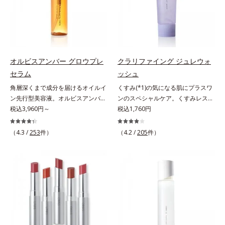
くすみ(*6)などが現れている状態で
「オルビスアンバー ヴァイタルト
オルビス内スキンケアシリーズの保
スを防ぐ（ウォッシュを除く）*2
ある「透明感のなさ」が現れること
リートメントクリーム」は、1品
湿力*3 年齢に応じたお手入れのこ
オルビス内スキンケアシリーズの保
で大人の肌印象に大きな影響を与え
で、化粧水、クリーム、シワ改善・
と*4 角層まで*5 うるおいによ
湿力*3 年齢に応じたお手入れのこ
ていることが分かりました。そこで
美白(*1)美容液、乳液・保湿液、ネ
る*6 乾燥、ハリ・ツヤのなさ
と*4 剥がれずに肌に蓄積した古い
オルビスユー ドットシリーズは美
ッククリーム(*3)、パックの6役を
*7 乾燥による*8 保湿成分*9
角層*5 乾燥による*6 洗浄によ
容成分(*7)として「G.D.F.アクティ
担い、複合的にアプローチ。Wナイ
ロニセラカエルレア果汁、ノバラエ
る物理的効果*7 うるおいによる
オルビスアンバー グロウプレ
クラリファイング ジュレウォ
ベーター(*8)」を配合。そして、従
アシン(*4)によるシワ改善・シミ予
キス配合＝うるおいを与えハリと透
*8 乾燥、ハリ・ツヤのなさ*9
セラム
ッシュ
来から配合している美白有効成分
防に加え、複合成分コラーゲンコン
明感に満ちた肌へ導く保湿成分
保湿成分*10 ロニセラカエルレア
角層深くまで成分を届けるオイルイ
くすみ(*1)の気になる肌にプラスワ
「トラネキサム酸」を配合しまし
プレックスSPが肌のハリを徹底サポ
*10 メマツヨイグサ抽出液、スイ
果汁、ノバラエキス配合＝うるおい
ン先行型美容液。オルビスアンバー
ンのスペシャルケア。くすみレスの
た。さらに、シリーズ共通の美容成
ート。肌なじみのよいクリーム構造
カズラエキス配合＝角層のすみずみ
を与えハリと透明感に満ちた肌へ導
は、いつも⾃然体で美しくありたい
税込3,960円～
輝くような素肌へ。肌表面の余分な
税込1,760円
分(*7)「GLルートブースター(*9)」
で角層まで保湿成分が浸透し、うる
まで水分・油分を保ち、ハリ・ツヤ
く保湿成分*11 メマツヨイグサ抽
と願う⼤⼈世代に寄り添うブランド
角層を落として、くすみ(*1)レスな
を配合することで、肌のふっくら感
おいをギュッと閉じ込めます。洗顔
を与える保湿成分*11 気持ちのこ
出液、スイカズラエキス配合＝角層
です。年齢印象研究に基づいた肌サ
輝くような素肌へ整える(*2)スペシ
や透明感を叶えます。美白ケアしな
の後、これ1品だけでマルチにケ
と
のすみずみまで水分・油分を保ち、
（4.3 /
253
件）
（4.2 /
205
件）
イエンスで、複合的なお悩みにアプ
ャル洗顔料です。いつもの洗顔料の
がら多角的なエイジングケアが叶う
ア。うるおいのベールで守られた、
ハリ・ツヤを与える保湿成分*12
ローチ。大人世代の肌に向き合い、
代わりに、10秒ほどくるくるとなじ
シリーズに。3ステップで上向き
ハリ感のあるなめらかな肌を叶えま
気持ちのこと
手軽なお手入れで賢いケアを。ライ
ませてから洗い流すだけ。ぷるんと
(*10)のハリと透明感を。効果的な
す。*1 メラニンの生成を抑え、シ
フスタイルになじむ、若々しい印象
したジェルが肌表面の角層をやわら
シナジー設計で、あなたのエイジン
ミ・ソバカスを防ぐ*2 肌にハリを
(*1)作りのサポートをします。オル
かくして絡めとり、スクラブがやさ
グケアを応援します。*1 メラニン
与え若々しい印象*3 首のうるおい
ビスアンバー グロウプレセラムオ
しく取り去ります。さらに注目した
の生成を抑え、シミ・ソバカスを防
ケアとして*4 ナイアシンアミド
イルイン先⾏型美容液「オルビスア
いのはクリアな肌に整えるクリアコ
ぐ（ウォッシュ除く）*2 オルビス
ンバー グロウプレセラム」は、オ
ンディショニング処方と、贅沢に配
内スキンケアシリーズの保湿力*3
イル成分(*2)が肌に素早くなじみ、
合された保湿成分。一瞬取り去るだ