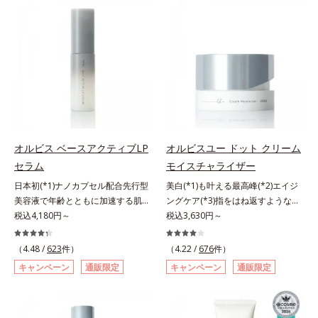
スタイルになじむ、若々しい印象(*)
ミを予防するお手入れを続けること
素地、ホホバアルコール、トリステ
くいメイクを落とす際は、乾いた手
作りのサポートをします。* 肌にハ
が大切だと考えました。そこで、ポ
アリン酸デカグリセリル（基剤）*5
にとり、メイクとしっかりなじませ
リを与え若々しい印象
ーラ・オルビスグループ独自の美白
角層の範囲内における自社従来品処
てください。3.メイクとなじんだ
(*1)有効成分「m-ピクセノール（デ
方との比較*6 ドクダミエキス、シ
ら、水またはぬるま湯でよく洗い流
クスパンテノールW）」を配合。シ
クロヘキサンジカルボン酸ビスエト
します。4.その後、洗顔料で洗顔し
ミの原因になると考えられる“メラ
キシジグリコール（保湿）＜使用量
てください。各商品の詳しい情報は
ニンの塊”を居座らせない(*1)、粉砕
目安＞パール1粒程度＜ご使用ステ
商品ページをご覧ください。・
と排出サポート(*5)の2ステップで
ップ＞洗顔料 ⇒ 化粧水 ⇒ ザ リン
BEAUTY夏祭りは、こちら
メラニンの蓄積を抑え、シミ・ソバ
クルセラム ⇒ 保湿液＜1商品あたり
カスを防ぎます。さらに、「アルテ
の使用回数＞通常サイズ：約90回
オルビス ベースアクティブLP
オルビスユー ドット クリーム
アネスレ(*6)」を配合し、うるおい
（1.5ヵ月程度）ラージサイズ：約
セラム
モイスチャライザー
に満ちた自分本来の澄み渡るような
180回（3ヵ月程度）各商品の詳し
日本初(*1)ナノカプセル配合先行型
美白(*1)も叶える最高峰(*2)エイジ
透明感を目指します。手に取った
い情報は商品ページをご覧くださ
美容液で年齢とともに加速する肌悩
ングケア(*3)指をはね返すような弾
時、なじませた時、後肌、と3段階
い。・BEAUTY夏祭りは、こちら
み(*2)にブレーキを。スキンケアの
税込4,180円～
力感が宿るハリ感 濃密フィットク
税込3,630円～
に変化するテクスチャーは、肌にす
打ち止め感に。年齢とともに加速す
リーム。ハリも透明感(*4)も結果主
ばやくなじみ、毎日の美白ケアを楽
る肌悩み(*2)にブレーキをかけ、化
義。年齢サイン(*5)の因子に着目し
しくする使いごこちを叶えました。
（4.48 /
623
件）
（4.22 /
676
件）
粧水前の土台(*3)づくりで、うるお
た肌科学エイジングケア(*3)シリー
*1 メラニンの蓄積を抑え、シミ・
キャンペーン
通販限定
キャンペーン
通販限定
いに満ち満ちた内側から弾むような
ズ。オルビスユー ドットシリーズ
ソバカスを防ぐ*2 デクスパンテノ
ハリ肌へ。化粧水は二度塗りしない
は、年齢による肌悩み一つ一つを対
ールW*3 これからできるシミのこ
と不安…。いろいろケアしているの
処するのではなく、肌で起きている
と*4 うるおいによる透明感のある