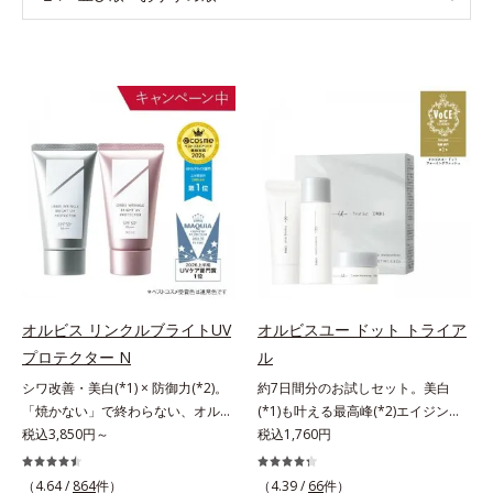
オルビス リンクルブライトUV
オルビスユー ドット トライア
プロテクター N
ル
シワ改善・美白(*1) × 防御力(*2)。
約7日間分のお試しセット。美白
「焼かない」で終わらない、オルビ
(*1)も叶える最高峰(*2)エイジング
ス最高峰(*3)日焼け止め。シワ改
税込3,850円～
ケア(*3)。ハリも透明感(*4)も結果
税込1,760円
善・美白(*1) × 防御力(*2)「焼かな
主義。年齢サイン(*5)の因子に着目
い」で終わらないオルビス最高峰
した肌科学エイジングケア(*3)シリ
（4.64 /
864
件）
（4.39 /
66
件）