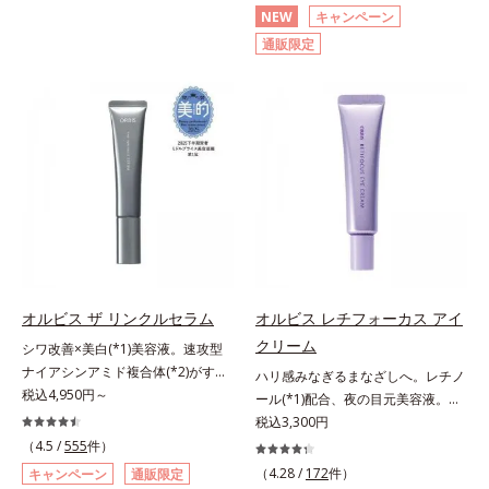
るおいやバリア機能にアプローチす
ずしいテクスチャーを追求しまし
ズに。3ステップで上向き(*10)のハ
です。日本初・超微粒子技術(*1)
NEW
キャンペーン
る初期エイジングケアシリーズで
た。まるで美容液級のなめらかさで
リと透明感を。効果的なシナジー設
で、さっと塗り広げるだけで濃いメ
通販限定
す。「うるおいの質」に着目し、肌
肌にぴったり密着し、SPF50+・
計で、あなたのエイジングケアを応
イクはもちろん毛穴悩みも取り去
荒れを予防しながらうるおいに満ち
PA++++という高い紫外線カット力
援します。*1 メラニンの生成を抑
り、一瞬で気持ちのいい素肌へ。ス
た美しい肌へと導きます。ポーラ・
ながら、白浮きしにくい処方に。シ
え、シミ・ソバカスを防ぐ（ウォッ
キンケア0番目に、かつてないクレ
オルビスグループ独自の肌荒れ防止
ワ改善・美白を叶えながら、紫外線
シュ除く）*2 オルビス内スキンケ
ンジング(*2)をご用意しました。ポ
有効成分として、「DF-パンテノー
を味方にしてあなたの肌を守る最高
アシリーズの保湿力*3 年齢に応じ
ーラ化成は独自の先端研究により、
ル(*3)」を国内唯一(*4)、高濃度で
峰顔用日焼け止めです。*1 メラニ
たお手入れのこと*4 うるおいによ
ナノバブルよりも小さい超微粒子
配合。角層のバリア機能にアプロー
ンの生成を抑え、シミ・ソバカスを
る*5 乾燥、ハリ・ツヤのなさ
(*3)をクレンジングに搭載すること
チして肌荒れを防ぎ、肌不調にゆら
防ぐ*2 化粧膜のくずれにくさ、肌
*6 乾燥による*7 保湿成分*8
に成功。毛穴よりはるかに小さい超
がない肌を叶えます。そして、独自
をうるおして保護すること*3 オル
ロニセラカエルレア果汁、ノバラエ
微粒子とオイルが肌と汚れの間に入
研究に基づいたアプローチ成分
ビス内最高の紫外線カットレベル*4
キス配合＝うるおいを与えハリと透
り込み、小さくばらけて肌表面にう
「MCアクティベーター(*5)」。肌
紫外線に瞬時に反応して、膜が厚く
明感に満ちた肌へ導く保湿成分*9
るおいベールを形成。これにより、
のうるおいを引き出し・高めて、ハ
なり始めることおよび表面に新たな
メマツヨイグサ抽出液、スイカズラ
洗い流した瞬間に汚れが肌に再付着
オルビス ザ リンクルセラム
オルビス レチフォーカス アイ
リ感あふれる肌へと導きます。うる
膜ができ始めることで膜が強くくず
エキス配合＝角層のすみずみまで水
することを防止し、細かい毛穴汚れ
クリーム
おいに満ちたゆらがない肌をご体感
れにくくなり、密閉することで保湿
分・油分を保ち、ハリ・ツヤを与え
シワ改善×美白(*1)美容液。速攻型
をごっそりするん！角栓溶解オイル
いただくために設計された3ステッ
成分を浸透促進すること（角層ま
る保湿成分*10 気持ちのことアレ
ナイアシンアミド複合体(*2)がすば
(*4)が詰まりや黒ずみも溶かして、
ハリ感みなぎるまなざしへ。レチノ
プで、いつも力強く美しくあり続け
で）*5 保湿成分*6 角層まで＜使用
ルギーテスト済＝全ての方にアレル
やく浸透(*3)。ピンと、パッと。大
税込4,950円～
毛穴の目立ちにくいすべすべ肌に洗
ール(*1)配合、夜の目元美容液。オ
るあなたを応援します。*1 肌にう
量目安＞大きめのパール1粒程度
ギーが起こらないということではあ
人の肌にハリ感を。シワ改善×美白
い上げます。大人肌のためのくすみ
ルビスの目元技術を結集し、ハリ感
税込3,300円
るおいが満ち、維持されている状態
※全顔使用の場合＜使用ステップ＞
りません。
(*1)美容液。ポーラ化成 研究所の独
(*5)を晴らすアプローチによって圧
みなぎるまなざしへ。レチノール
（4.5 /
555
件）
*2 年齢に応じたお手入れのこと
洗顔料 ⇒ 化粧水 ⇒ 保湿液 ⇒オル
自研究で見出した、速攻型ナイアシ
巻の洗浄力と保湿力を叶え、毛穴目
(*1)配合の目元美容液です。目元悩
（4.28 /
172
件）
キャンペーン
通販限定
*3 デクスパンテノールW*4
ビス リンクルブライトUVプロテク
ンアミド複合体(*2)と浸透サポート
立ち(*6)や乾燥によるくすみをケア