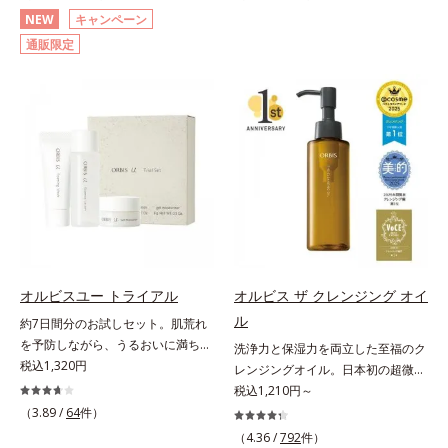
(*3)顔用日焼け止めです。ポーラ化
ーズ。オルビスユー ドットシリー
NEW
キャンペーン
成の独自研究による、紫外線に反応
ズは、年齢による肌悩み一つ一つを
通販限定
して強固な膜を形成する技術「瞬間
対処するのではなく、肌で起きてい
オートディフェンステクノロジー
ることの根本原因に着目。加齢とと
(*4)」を搭載。紫外線を浴びた膜が
もに現れる年齢サイン(*5)について
厚く強靭に進化することで、紫外線
研究を進めたところ、弾力感のない
が強い環境でも汗やくずれから肌を
状態である「ハリのなさ」や、くす
守り、美容成分(*5)の浸透を促進
み(*6)などが現れている状態である
(*6)します。有効成分「ナイアシン
「透明感のなさ」が現れることで大
アミド」配合。真皮のコラーゲン産
人の肌印象に大きな影響を与えてい
生を促進し今あるシワを改善。メラ
ることが分かりました。そこでオル
ニンの受け渡しを抑制することで、
ビスユー ドットシリーズは美容成
未来のシミ・ソバカスも予防しま
分(*7)として「G.D.F.アクティベー
す。今あるシワも未来のシミにもア
ター(*8)」を配合。そして、従来か
オルビスユー トライアル
オルビス ザ クレンジング オイ
プローチ。保湿成分が日中の肌にも
ら配合している美白有効成分「トラ
ル
約7日間分のお試しセット。肌荒れ
うるおいを与え、明るくなめらかな
ネキサム酸」を配合しました。さら
を予防しながら、うるおいに満ちた
肌へ導きます。さらに落ちにくくす
に、シリーズ共通の美容成分(*7)
洗浄力と保湿力を両立した至福のク
美しい肌へ。7000種を超える成分
税込1,320円
るとキシキシし、塗りごこちを優先
「GLルートブースター(*9)」を配合
レンジングオイル。日本初の超微粒
から厳選し、「うるおいの質(*1)」
すると膜がくずれやすくなる日焼け
することで、肌のふっくら感や透明
子技術(*1)が毛穴奥の微細な汚れに
税込1,210円～
に着目した初期エイジングケア(*2)
止めのジレンマを解消すべく試作を
感を叶えます。美白ケアしながら多
アプローチ。圧倒的な洗浄力と毛穴
（3.89 /
64
件）
シリーズオルビスユーは肌本来のう
重ね、落ちにくくのびのよいみずみ
角的なエイジングケアが叶うシリー
悩みに着目したクレンジングオイル
（4.36 /
792
件）