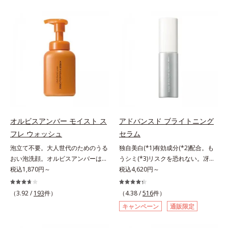
みをマルチにケアするレチノール
2022年5月 Mintel社データベース及
ター N各商品の詳しい情報は商品ペ
成分(*4)を配合。シワ改善・美白の
し、毎日のメイクが楽しくなる晴れ
と、ハリ感をサポートするペプチド
び先行技術調査による当社調べ*5
ージをご覧ください。・BEAUTY夏
有効成分「ナイアシンアミド」の浸
やかな肌に導きます。*1 ポーラ化
(*2)の2種の成分が深いうるおいを
オトギリソウエキス配合＝肌にうる
祭りは、こちら
透スピードがアップ(*5)し、浸透し
成独自の（Ｃ１２－２０）アルキル
与え、湧き上がるようなハリ感を呼
おいを与え、うるおいに満ちたハリ
にくい大人肌の深く(*3)まで素早く
グルコシド（保湿）で形成するミセ
び覚まします。ハリ膜がのび広が
ツヤ肌へ導く保湿成分アレルギーテ
届けます。真皮のコラーゲン産生を
ルから、汚れをはね返す水の膜をつ
り、肌表面にピン！としたハリ感を
スト済＝全ての方にアレルギーが起
促進し、年齢とともに刻まれる深い
くる技術が日本初（2024年12月時
与え、さらに疑似セラミド(*3)が角
こらないということではありませ
悩みのシワを改善しながら、過剰な
点、J－GLOBALによる自社調べ）
層の隙間に浸透(*4)。夜のスキンケ
ん。
メラニン生成を防ぎ未来のシミ・ソ
*2 オルビス内でかつてないオイル
アの最後にプラスすることで乾燥に
バカスを予防します。さらに独自研
クレンジングのこと*3 ポーラ化成
よる小ジワを目立たなくし、ハリ感
究に基づいた浸透型ハリ保湿成分
独自の（Ｃ１２－２０）アルキルグ
みなぎる目元を目指します。*1 レ
(*6)で大人肌にハリ感をプラス。す
ルコシド（保湿）で形成するミセル
チノール配合＝保湿成分*2 パルミ
オルビスアンバー モイスト ス
アドバンスド ブライトニング
るっと伸び広がるテクスチャー
*4 炭酸ジカプリリル*5 乾燥や汚れ
トイルトリペプチド－5配合＝保湿
フレ ウォッシュ
セラム
で、"顔全体にご使用いただける設
による*6 キメの乱れによる＜使用
成分*3 ラウロイルグルタミン酸ジ
泡立て不要。大人世代のためのうる
独自美白(*1)有効成分(*2)配合。も
計"。見えているシワはもちろん、
量目安＞適量＜使用ステップ＞オル
（フィトステリル/オクチルドデシ
おい泡洗顔。オルビスアンバーは、
うシミ(*3)リスクを恐れない。冴え
自分では気づきにくい死角のシワの
ビス ザ クレンジング オイル ⇒
ル）配合＝保湿成分*4 角層まで
いつも⾃然体で美しくありたいと願
税込1,870円～
わたる透明美肌(*4)へ。先端肌科学
税込4,620円～
改善にも効果を発揮します。*1 メ
洗顔料 ⇒ 化粧水 ⇒ 保湿液
う⼤⼈世代に寄り添うブランドで
が導く、透明感あふれる輝き(*4)
ラニンの生成を抑え、シミ・ソバカ
※W洗顔が必要です＜使用方法＞1.
す。年齢印象研究に基づいた肌サイ
へ。今の自分の肌も未来の肌もあき
スを防ぐ*2 ナイアシンアミド（有
適量（2プッシュ程度）をとり、手
（3.92 /
193
件）
（4.38 /
516
件）
エンスで、複合的なお悩みにアプロ
らめない、自分史上最高の冴えわた
効成分）、水添大豆リン脂質、フィ
のひら全体にさっと広げます。2.肌
キャンペーン
通販限定
ーチ。大人世代の肌に向き合い、手
る透明美肌(*4)を目指すには、美肌
トステロール、水（基剤）、
の上で軽くらせんを描くように、メ
軽なお手入れで賢いケアを。ライフ
の阻害要因となるうるおい不足やシ
BG（保湿）*3 角層まで*4 K石けん
イクとよくなじませます。※落ちに