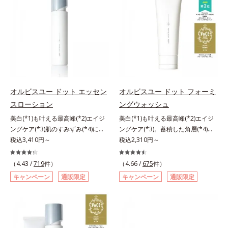
に、あと一歩肌悩みが晴れない…。
ことの根本原因に着目。加齢ととも
肌*5 ターンオーバーを促進して、
そんな大人の肌悩みにアプローチす
に現れる年齢サインについて研究を
メラニンの塊を微細化すること*6
る先行型美容液です。日本初(*1)、
進めたところ、弾力感のない状態で
アルテアエキス配合＝保湿成分各商
毛穴約1/1000ナノサイズの極小カ
ある「ハリのなさ」や、くすみ(*6)
品の詳しい情報は商品ページをご覧
プセルの表面は肌になじみやすい構
などが現れている状態である「透明
ください。・BEAUTY夏祭りは、こ
造(*4)。内包した美容成分(*5)の浸
感のなさ」が、大人の肌印象に大き
ちら
透をサポートし、角層すみずみをう
な影響を与えていることがわかりま
るおいで満たします。さらに“うる
した。そこでオルビスユー ドット
おいの通り道”を作って化粧水のな
シリーズは美容成分(*7)として
オルビスユー ドット エッセン
オルビスユー ドット フォーミ
じみ感をUP。化粧水前に使うこと
「G.D.F.アクティベーター(*8)」を
スローション
ングウォッシュ
で、普段の化粧水の手ごたえをより
配合。そして、従来から配合してい
美白(*1)も叶える最高峰(*2)エイジ
美白(*1)も叶える最高峰(*2)エイジ
実感できる、しっとり整った肌状態
る美白(*1)有効成分「トラネキサム
ングケア(*3)肌のすみずみ(*4)にし
ングケア(*3)。蓄積した角層(*4)を
へ。化粧水前に2プッシュ使うだけ
酸」を配合しました。さらに、シリ
みわたるうるおい充満ローション。
税込3,410円～
絡めとりくすみ(*5)を晴らす高密着
税込2,310円～
で、うるおいのすき間にぐんぐん入
ーズ共通の美容成分「GLルートブ
ハリも透明感(*5)も結果主義。年齢
マイルドピーリング(*6)洗顔料。ハ
り込み、うるおいで満ち満ちたハリ
ースター(*9)」を配合することで、
サイン(*6)の因子に着目した肌科学
リも透明感(*7)も結果主義。年齢サ
のある美肌へと整えます。*1 クチ
肌のふっくら感や透明感を叶えま
（4.43 /
719
件）
（4.66 /
675
件）
エイジングケア(*3)シリーズ。オル
イン(*8)の因子に着目した肌科学エ
ナシ果実エキス、ハトムギ種子エキ
す。美白ケアしながら多角的なエイ
キャンペーン
通販限定
キャンペーン
通販限定
ビスユー ドットシリーズは、年齢
イジングケア(*3)シリーズ。オルビ
ス、ユズ果実エキス、水添レシチ
ジングケアが叶うシリーズに。3ス
による肌悩み一つ一つを対処するの
スユー ドットシリーズは、年齢に
ン、フィトステロールズ、（Ｃ１２
テップで上向き(*10)のハリと透明
ではなく、肌で起きていることの根
よる肌悩み一つ一つを対処するので
－２０）アルキルグルコシドの組み
感を。効果的なシナジー設計で、あ
本原因に着目。加齢とともに現れる
はなく、肌で起きていることの根本
合わせが初（2023年4月 Mintel社デ
なたのエイジングケアを応援しま
年齢サインについて研究を進めたと
原因に着目。加齢とともに現れる年
ータベースによる当社調べ）*2 う
す。*1 メラニンの生成を抑え、シ