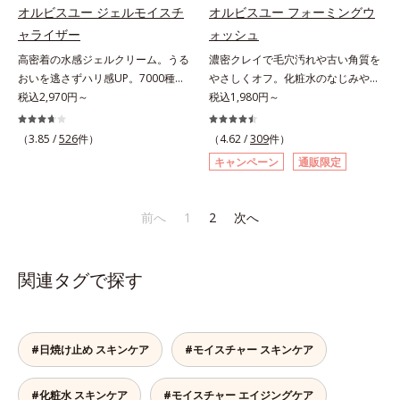
くい仕様です。*1 メイク効果によ
にゆらがない肌を叶えます。そし
オルビスユー ジェルモイスチ
オルビスユー フォーミングウ
る *2 シリカ、酸化チタン、トリエ
て、独自研究に基づいたアプローチ
ャライザー
ォッシュ
トキシカプリリルシラン、アルニカ
成分「MCアクティベーター
高密着の水感ジェルクリーム。うる
濃密クレイで毛穴汚れや古い角質を
花エキス＝唇にうるおいを与える効
(*5)」。肌のうるおいを引き出し・
おいを逃さずハリ感UP。7000種を
やさしくオフ。化粧水のなじみやす
果と、凹凸を補正して見せる効果を
高めて、ハリ感あふれる肌へと導き
超える成分から厳選し、「うるおい
税込2,970円～
い肌に。7000種を超える成分から
税込1,980円～
併せ持つ成分*3 ダイマージリノー
ます。うるおいに満ちたゆらがない
の質(*1)」に着目した初期エイジン
厳選し、「うるおいの質(*1)」に着
ル酸ダイマージリノレイルビス（ベ
肌をご体感いただくために設計され
グケア(*2)シリーズオルビスユーは
目した初期エイジングケア(*2)シリ
ヘニル/イソステアリル/フィトステ
（3.85 /
526
件）
た3ステップで、いつも力強く美し
（4.62 /
309
件）
肌本来のうるおいやバリア機能にア
ーズオルビスユーは肌本来のうるお
リル）＝均一でムラのない鮮やかな
くあり続けるあなたを応援します。
キャンペーン
通販限定
プローチする初期エイジングケアシ
いやバリア機能にアプローチする初
発色を叶える成分*4 ラウリルPEG‐
*1 肌にうるおいが満ち、維持され
リーズです。「うるおいの質」に着
期エイジングケアシリーズです。
10トリス（トリメチルシロキシ）シ
ている状態*2 年齢に応じたお手入
目し、肌荒れを予防しながらうるお
「うるおいの質」に着目し、肌荒れ
リルエチルジメチコン＝水分によっ
れのこと*3 デクスパンテノール
前へ
1
2
次へ
いに満ちた美しい肌へと導きます。
を予防しながらうるおいに満ちた美
て密着性を向上させ色持ちを叶える
W*4 2022年5月 Mintel社データベ
ポーラ・オルビスグループ独自の肌
しい肌へと導きます。ポーラ・オル
成分
ース及び先行技術調査による当社調
荒れ防止有効成分として、「DF-パ
ビスグループ独自の肌荒れ防止有効
べ*5 オトギリソウエキス配合＝肌
関連タグで探す
ンテノール(*3)」を国内唯一(*4)、
成分として、「DF-パンテノール
にうるおいを与え、うるおいに満ち
高濃度で配合。角層のバリア機能に
(*3)」を国内唯一(*4)、高濃度で配
たハリツヤ肌へ導く保湿成分
アプローチして肌荒れを防ぎ、肌不
合。角層のバリア機能にアプローチ
調にゆらがない肌を叶えます。そし
して肌荒れを防ぎ、肌不調にゆらが
#日焼け止め スキンケア
#モイスチャー スキンケア
て、独自研究に基づいたアプローチ
ない肌を叶えます。そして、独自研
成分「MCアクティベーター
究に基づいたアプローチ成分「MC
#化粧水 スキンケア
#モイスチャー エイジングケア
(*5)」。肌のうるおいを引き出し・
アクティベーター(*5)」。肌のうる