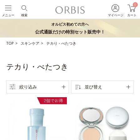
0
メニュー
検索
マイページ
カート
オルビス初めての方へ
公式通販だけの特別セット販売中！
TOP
スキンケア
テカり・べたつき
テカり・べたつき
絞り込み
並び替え