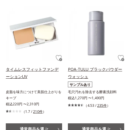
タイムレスフィットファンデ
POA-TULU ブラックパウダー
ーションUV
ウォッシュ
サンプルあり
皮脂を味方につけて美肌仕上がりを
毛穴汚れを除去する酵素洗顔料
キープ
税込1,270円 〜1,490円
税込220円 〜2,310円
（4.53 /
235件
）
（1.7 /
210件
）
通常商品を選ぶ
通常商品を選ぶ