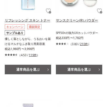
リフレッシング スキン トナー
サンスクリーン(R) パウダー
キャンペーン
通販限定
サンプルあり
SPF50+の強力UVカットパウダー
税込330円 〜1,782円
優しく落としながら、うるおいを届
けるマルチなふき取り用美容液
（3.83 /
210件
）
税込1,980円 〜3,990円
（4.53 /
119件
）
通常商品を選ぶ
通常商品を選ぶ