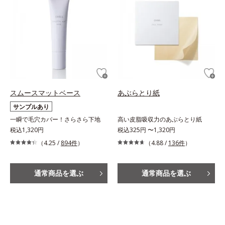
スムースマットベース
あぶらとり紙
サンプルあり
一瞬で毛穴カバー！さらさら下地
高い皮脂吸収力のあぶらとり紙
税込1,320円
税込325円 〜1,320円
（4.25 /
894件
）
（4.88 /
136件
）
通常商品を選ぶ
通常商品を選ぶ