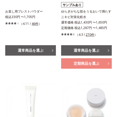
サンプルあり
お直し用プレストパウダー
ゆらぎがちな肌をうるおいで満たす
税込330円 〜1,705円
ニキビ対策化粧水
通常価格 税込1,430円 〜1,650円
（4.11 /
46件
）
定期価格 税込1,287円 〜1,485円
（4.3 /
270件
）
通常商品を選ぶ
通常商品を選ぶ
定期商品を選ぶ