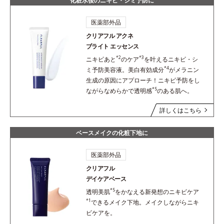
化粧水後のニキビ・シミ予防に
医薬部外品
クリアフル アクネ
ブライト エッセンス
*2
*3
ニキビあと
のケア
を叶えるニキビ・シ
*4
ミ予防美容液。美白有効成分
がメラニン
生成の原因にアプローチ！ニキビ予防をし
*5
ながらなめらかで透明感
のある肌へ。
詳しくはこちら
ベースメイクの化粧下地に
医薬部外品
クリアフル
デイケアベース
*5
透明美肌
をかなえる新発想のニキビケア
*1
できるメイク下地。メイクしながらニキ
ビケアを。