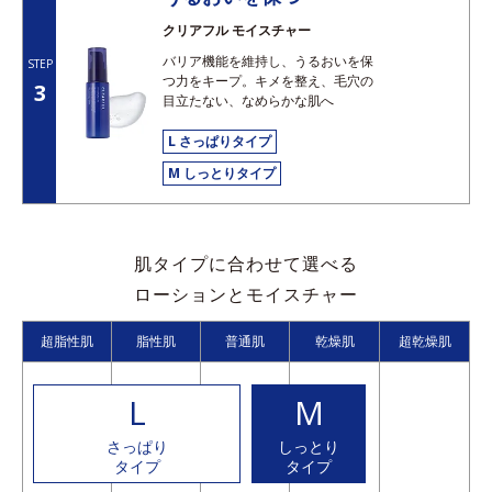
クリアフル モイスチャー
バリア機能を維持し、うるおいを保
STEP
つ力をキープ。キメを整え、毛穴の
3
目立たない、なめらかな肌へ
L さっぱりタイプ
M しっとりタイプ
肌タイプに合わせて選べる
ローションとモイスチャー
超脂性肌
脂性肌
普通肌
乾燥肌
超乾燥肌
L
M
さっぱり
しっとり
タイプ
タイプ