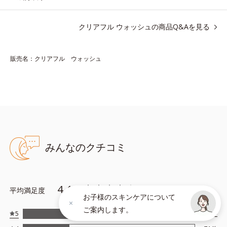
ら成分を放出する特殊技術によって、高い浸透力(*2)と安定性を
実現。毛穴の目立ちをしっかりケア(*3)して、ゆらぎやすいニキ
クリアフル ウォッシュの商品Q&Aを見る
ビ肌を、みずみずしい清潔な垢抜け肌(*4)へと導きます。
たっぷりの保湿成分で低刺激。敏感肌の方にもお使いいただけま
す(*5)。
販売名：クリアフル ウォッシュ
*1 テトラ2-ヘキシルデカン酸アスコルビル、天然ビタミンE、イ
ノシット、フィチン酸、ユズセラミド、スフィンゴ糖脂質
*2 角層内
*3 うるおいによりキメを整えて毛穴を目立たなくする
*4 洗浄による汚れの除去
*5 すべての方に皮膚刺激がおきないというわけではありません
みんなのクチコミ
※敏感肌対象パッチテスト済（すべての人に皮膚刺激がおきない
というわけではありません）
4.44
平均満足度
（
263
件）
お子様のスキンケアについて
アレルギーテスト済＝全ての方にアレルギーが起こらないということで
ご案内します。
5
161
件
はありません。
ノンコメドジェニックテスト済＝すべての人にコメド（ニキビのもと）