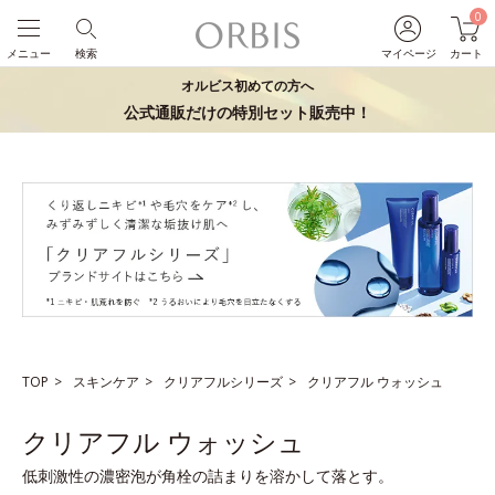
0
メニュー
検索
マイページ
カート
オルビス初めての方へ
公式通販だけの特別セット販売中！
TOP
スキンケア
クリアフルシリーズ
クリアフル ウォッシュ
クリアフル ウォッシュ
低刺激性の濃密泡が角栓の詰まりを溶かして落とす。