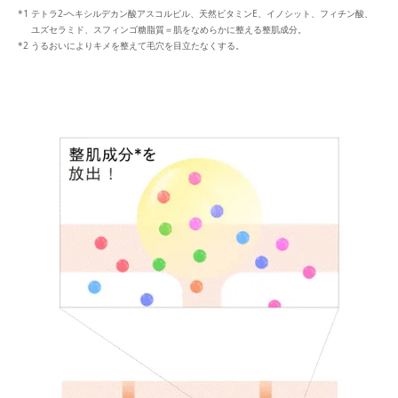
テトラ2-ヘキシルデカン酸アスコルビル、天然ビタミンE、イノシット、フィチン酸、
ユズセラミド、スフィンゴ糖脂質＝肌をなめらかに整える整肌成分。
うるおいによりキメを整えて毛穴を目立たなくする。