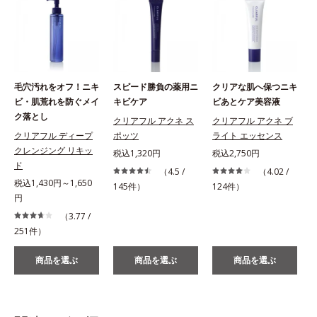
毛穴汚れをオフ！ニキ
スピード勝負の薬用ニ
クリアな肌へ保つニキ
ビ・肌荒れを防ぐメイ
キビケア
ビあとケア美容液
ク落とし
クリアフル アクネ ス
クリアフル アクネ ブ
クリアフル ディープ
ポッツ
ライト エッセンス
クレンジング リキッ
税込1,320円
税込2,750円
税
ド
（4.5 /
（4.02 /
税込1,430円～1,650
145件）
124件）
円
（3.77 /
251件）
商品を選ぶ
商品を選ぶ
商品を選ぶ