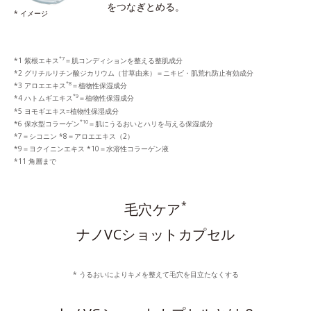
をつなぎとめる。
* イメージ
*7
*1 紫根エキス
＝肌コンディションを整える整肌成分
*2 グリチルリチン酸ジカリウム（甘草由来）＝ニキビ・肌荒れ防止有効成分
*8
*3 アロエエキス
＝植物性保湿成分
*9
*4 ハトムギエキス
＝植物性保湿成分
*5 ヨモギエキス=植物性保湿成分
*10
*6 保水型コラーゲン
＝肌にうるおいとハリを与える保湿成分
*7＝シコニン *8＝アロエエキス（2）
*9＝ヨクイニンエキス *10＝水溶性コラーゲン液
*11 角層まで
*
毛穴ケア
ナノVCショットカプセル
* うるおいによりキメを整えて毛穴を目立たなくする