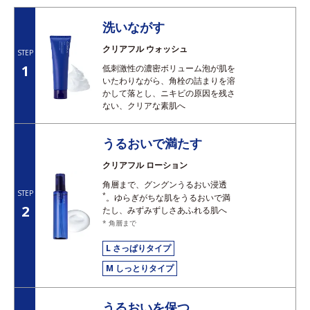
洗いながす
クリアフル ウォッシュ
STEP
1
低刺激性の濃密ボリューム泡が肌を
いたわりながら、角栓の詰まりを溶
かして落とし、ニキビの原因を残さ
ない、クリアな素肌へ
うるおいで満たす
クリアフル ローション
角層まで、グングンうるおい浸透
STEP
*
。ゆらぎがちな肌をうるおいで満
2
たし、みずみずしさあふれる肌へ
* 角層まで
L さっぱりタイプ
M しっとりタイプ
うるおいを保つ