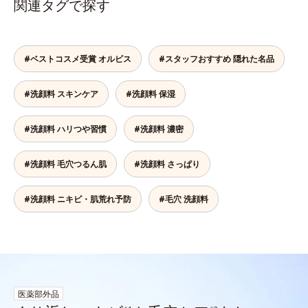
関連タグで探す
#ベストコスメ受賞 オルビス
#スタッフおすすめ 隠れた名品
#洗顔料 スキンケア
#洗顔料 保湿
#洗顔料 ハリつや習慣
#洗顔料 濃密
#洗顔料 毛穴つるん肌
#洗顔料 さっぱり
#洗顔料 ニキビ・肌荒れ予防
#毛穴 洗顔料
医薬部外品