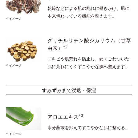
乾燥などによる肌の乱れに働きかけ、
肌に
本来備わっている機能を整えます。
* イメージ
グリチルリチン酸ジカリウム
（甘草
*2
由来）
ニキビや肌荒れを防止し、硬くごわついた
* イメージ
肌に
荒れにくくすこやかな肌へ整えます。
すみずみまで浸透・保湿
*3
アロエエキス
水分蒸散を抑えて
すこやかな肌に整える。
* イメージ