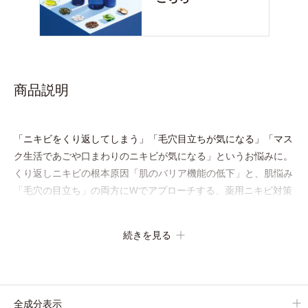
商品説明
「ニキビをくり返してしまう」「毛穴目立ちが気になる」「マス
ク生活であごや口まわりのニキビが気になる」というお悩みに。
くり返しニキビの根本原因「肌のバリア機能の低下」と、肌悩み
「毛穴の目立ち」の両方にWでアプローチする、薬用ニキビ対策
スキンケアシリーズです。
5種の和漢植物由来成分とコラーゲンが肌をいたわりながらうる
続きを見る
おいを与え、バリア機能を維持。ニキビができにくい肌を目指し
ます。
さらにビタミンC誘導体をはじめとした5種の整肌成分(*1)から成
る「ナノVCショットカプセル」を配合。カプセルが浸透してか
全成分表示