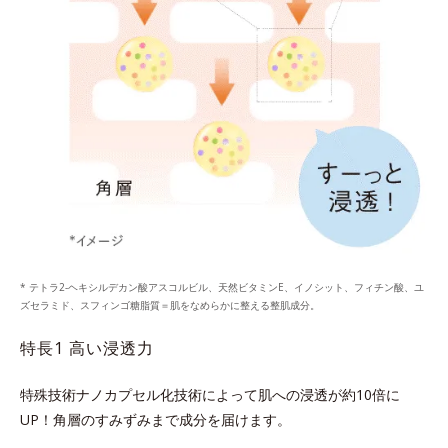
* テトラ2-ヘキシルデカン酸アスコルビル、天然ビタミンE、イノシット、フィチン酸、ユ
ズセラミド、スフィンゴ糖脂質＝肌をなめらかに整える整肌成分。
特長1 高い浸透力
特殊技術ナノカプセル化技術によって肌への浸透が約10倍に
UP！
角層のすみずみまで成分を届けます。