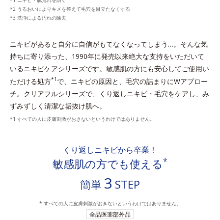
ニキビ・肌荒れを防ぐ
うるおいによりキメを整えて毛穴を目立たなくする
洗浄による汚れの除去
ニキビがあると自分に自信がもてなくなってしまう…。
そんな気
持ちに寄り添った、1990年に発売以来絶大な支持をいただいて
いるニキビケアシリーズです。
敏感肌の方にも安心してご使用い
*1
ただける処方
で、ニキビの原因と、毛穴の詰まりにWアプロー
チ。
クリアフルシリーズで、くり返しニキビ・毛穴をケアし、み
ずみずしく清潔な垢抜け肌へ。
すべての人に皮膚刺激がおきないというわけではありません。
くり返しニキビから卒業！
*
敏感肌の方でも使える
3
簡単
STEP
* すべての人に皮膚刺激がおきないというわけではありません。
全品医薬部外品