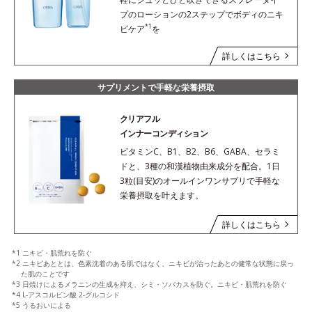
プのローションの2ステップでボディのニキ
*1
ビケア
を
詳しくはこちら
サプリメントで手軽な栄養摂取
クリアフル
インナーコンディション
ビタミンC、B1、B2、B6、GABA、セラミ
ドと、3種の和漢植物由来成分を配合。1日
3粒(目安)のオールインワンサプリで手軽な
栄養摂取を叶えます。
詳しくはこちら
*1 ニキビ・肌荒れを防ぐ
*2 ニキビあととは、色素沈着のある肌ではなく、ニキビが治ったあとの健常な状態に戻っ
た肌のことです
*3 日焼けによるメラニンの生成を抑え、シミ・ソバカスを防ぐ。ニキビ・肌荒れを防ぐ
*4 L-アスコルビン酸 2-グルコシド
*5 うるおいによる