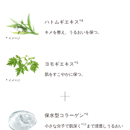
*4
ハトムギエキス
キメを整え、うるおいを保つ。
* イメージ
*5
ヨモギエキス
肌をすこやかに保つ。
* イメージ
*6
保水型コラーゲン
*11
小さな分子で肌深く
まで浸透し
うるおい