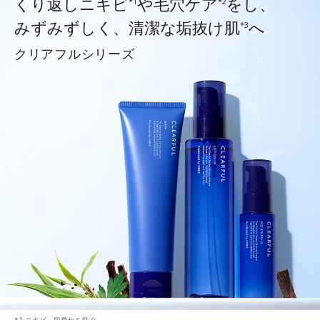
くり返しニキビ
や毛穴ケア
をし、
*1
*2
みずみずしく、清潔な垢抜け肌
へ
*3
クリアフルシリーズ