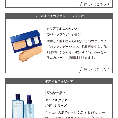
詳しくはこちら
ベースメイクのファンデーションに
クリアフル エッセンス
カバー ファンデーション
摩擦と外的刺激から肌を守るパウダータイ
プのファンデーション。肌負担が少ない低
刺激設計ながらも、毛穴や凹凸、赤みを自
然にカバーして陶器肌を叶えます。
詳しくはこちら
ボディもニキビケア
*6
医薬部外品
オルビス クリア
ボディシリーズ
たっぷりの泡でやさしく洗う洗浄料と、手
軽にシュッとひと吹きできるスプレータイ