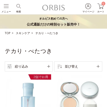
0
メニュー
検索
マイページ
カート
オルビス初めての方へ
公式通販だけの特別セット販売中！
TOP
スキンケア
テカり・べたつき
テカり・べたつき
絞り込み
並び替え