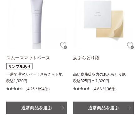
スムースマットベース
あぶらとり紙
サンプルあり
一瞬で毛穴カバー！さらさら下地
高い皮脂吸収力のあぶらとり紙
税込1,320円
税込325円 〜1,320円
（4.25 /
894件
）
（4.88 /
136件
）
通常商品を選ぶ
通常商品を選ぶ