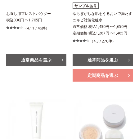
サンプルあり
お直し用プレストパウダー
ゆらぎがちな肌をうるおいで満たす
税込330円 〜1,705円
ニキビ対策化粧水
通常価格 税込1,430円 〜1,650円
（4.11 /
46件
）
定期価格 税込1,287円 〜1,485円
（4.3 /
270件
）
通常商品を選ぶ
通常商品を選ぶ
定期商品を選ぶ