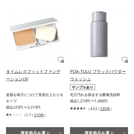
タイムレスフィットファンデ
POA-TULU ブラックパウダー
ーションUV
ウォッシュ
サンプルあり
皮脂を味方につけて美肌仕上がりを
毛穴汚れを除去する酵素洗顔料
キープ
税込1,270円 〜1,490円
税込220円 〜2,310円
（4.53 /
235件
）
（1.7 /
210件
）
通常商品を選ぶ
通常商品を選ぶ