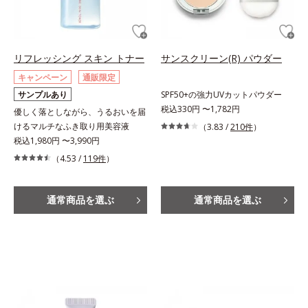
リフレッシング スキン トナー
サンスクリーン(R) パウダー
キャンペーン
通販限定
サンプルあり
SPF50+の強力UVカットパウダー
税込330円 〜1,782円
優しく落としながら、うるおいを届
けるマルチなふき取り用美容液
（3.83 /
210件
）
税込1,980円 〜3,990円
（4.53 /
119件
）
通常商品を選ぶ
通常商品を選ぶ