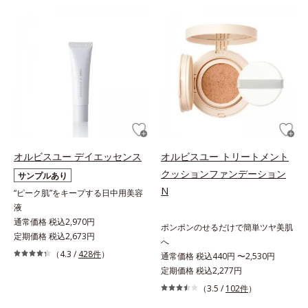
オルビスユー デイエッセンス
オルビスユー トリートメント
クッションファンデーション
サンプルあり
N
“ピーク肌”をキープする日中用美容
液
通常価格 税込2,970円
ポンポンのせるだけで簡単ツヤ美肌
定期価格 税込2,673円
へ
（4.3 /
428件
）
通常価格 税込440円 〜2,530円
定期価格 税込2,277円
（3.5 /
102件
）