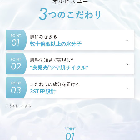
肌にみなぎる
数十億個以上の水分子
肌科学知見で実現した
*
“美発光
ツヤ肌サイクル”
こだわりの成分を届ける
3STEP設計
* うるおいによる