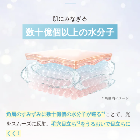
肌にみなぎる
数十億個以上の水分子
*1
角層のすみずみに数十億個の水分子が巡る
ことで、光
*2
をスムーズに反射。
毛穴目立ち
をうるおいで目立ちに
くく！