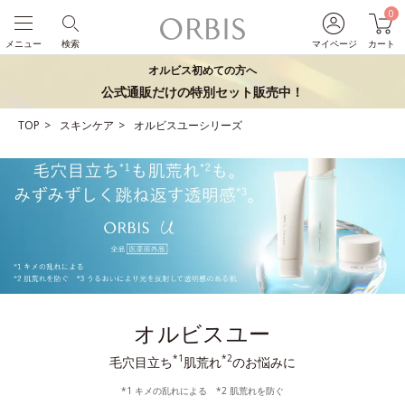
0
メニュー
検索
マイページ
カート
オルビス初めての方へ
公式通販だけの特別セット販売中！
TOP
スキンケア
オルビスユーシリーズ
オルビスユー
*1
*2
毛穴目立ち
肌荒れ
のお悩みに
*1 キメの乱れによる *2 肌荒れを防ぐ