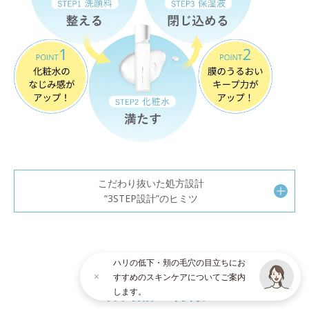
こだわり抜いた処方設計
“3STEP設計”のヒミツ
ハリの低下・頬の毛穴の目立ちにお
オルビスユー シリーズ
すすめのスキンケアについてご案内
各商品の特徴
します。