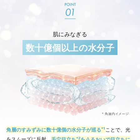
肌にみなぎる
数十億個以上の水分子
*1
角層のすみずみに数十億個の水分子が巡る
ことで、光
*2
をスムーズに反射。
毛穴目立ち
をうるおいで目立ちに