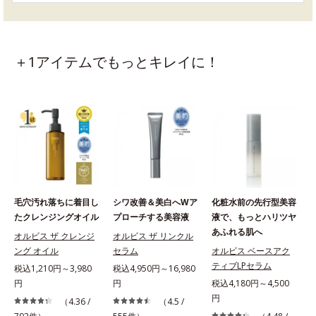
＋1アイテムでもっとキレイに！
毛穴汚れ落ちに着目し
シワ改善＆美白へWア
化粧水前の先行型美容
たクレンジングオイル
プローチする美容液
液で、もっとハリツヤ
あふれる肌へ
オルビス ザ クレンジ
オルビス ザ リンクル
ング オイル
セラム
オルビス ベースアク
ティブLPセラム
税込1,210円～3,980
税込4,950円～16,980
円
円
税込4,180円～4,500
税
円
（4.36 /
（4.5 /