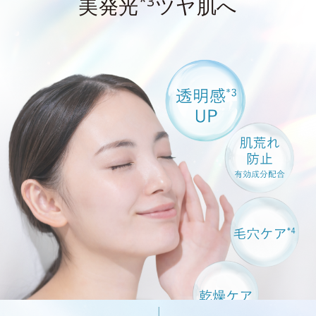
*3
美発光
ツヤ肌へ