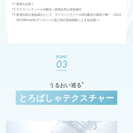
肌荒れを防ぐ
デクスパンテノールＷ配合＝肌荒れ防止有効成分
肌荒れ防止有効成分として、デクスパンテノールWの配合が国内で唯一（2022
年5月Mintel社データベース及び先行技術調査による当社調べ）
*
うるおい巡る
とろぱしゃテクスチャー