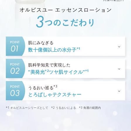
肌にみなぎる
*1
数十億個以上の水分子
肌科学知見で実現した
*2
*1
“美発光
ツヤ肌サイクル”
*3
うるおい巡る
とろぱしゃテクスチャー
*1 オルビスユーシリーズとして *2 うるおいによる *3 角層の範囲内