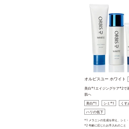
オルビスユー ホワイト
美白*1エイジングケア*2で
肌へ
美白*1
シミ*1
くす
ハリの低下
*1 メラニンの生成を抑え、シミ
*2 年齢に応じたお手入れのこと