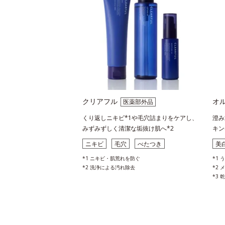
クリアフル
オ
医薬部外品
くり返しニキビ*1や毛穴詰まりをケアし、
澄み
みずみずしく清潔な垢抜け肌へ*2
キン
ニキビ
毛穴
べたつき
美白
*1 ニキビ・肌荒れを防ぐ
*1
*2 洗浄による汚れ除去
*2
*3