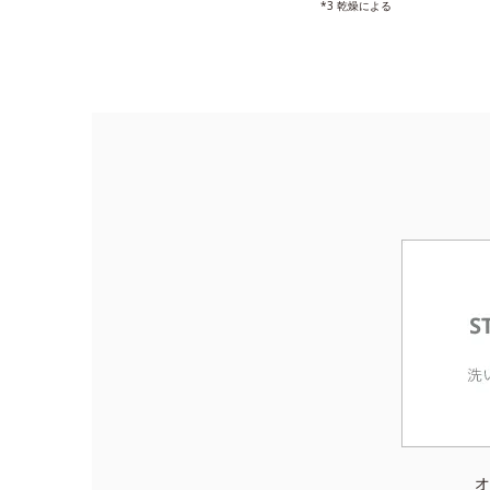
*3 乾燥による
オ