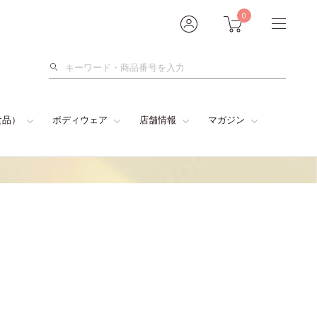
0
検
索
食品）
ボディウェア
店舗情報
マガジン