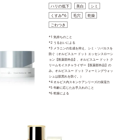
ハリの低下
美白
シミ
くすみ*6
毛穴
乾燥
ごわつき
*1 気持ちのこと
*2 うるおいによる
*3 メラニンの生成を抑え、シミ・ソバカスを
防ぐ（オルビスユー ドット エッセンスローシ
ョン【医薬部外品】、オルビスユー ドット ク
リームモイスチャライザー【医薬部外品】の
み。オルビスユー ドット フォーミングウォッ
シュは肌荒れを防ぐ。）
*4 オルビス内スキンケアシリーズの保湿力
*5 年齢に応じたお手入れのこと
*6 乾燥による