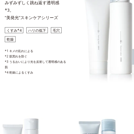
みずみずしく跳ね返す透明感
*3。
“美発光”スキンケアシリーズ
くすみ*4
ハリの低下
毛穴
乾燥
*1 キメの乱れによる
*2 肌荒れを防ぐ
*3 うるおいにより光を反射して透明感のある
肌
*4 乾燥によるくすみ