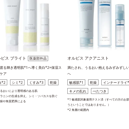
ルビス ブライト
オルビス アクアニスト
医薬部外品
渡る輝き透明肌*1へ導く美白*2×保湿ス
満たされ、うるおい抱えるみずみずし
ケア
へ
*2
シミ*2
くすみ*3
乾燥
敏感肌*1
乾燥
インナードライ*
 うるおいにより透明感のある肌
キメの乱れ
べたつき
 メラニンの生成を抑え、シミ・ソバカスを防ぐ
*1 敏感肌対象連用テスト済（すべての方のお
 乾燥や角質肥厚による
うということではありません。）
*2 角層の範囲内