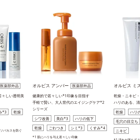
オルビス アンバー
オルビス ミ
医薬部外品
医薬部外品
若々しい透明美
健康的で若々しい*1印象を目指す
乾燥・ニキビ・
手軽で賢い、大人世代のエイジングケア*2
ハリのある、清
シリーズ
み*3
乾燥
乾燥
ハリ
シワ改善
美白*3
ハリの低下
毛穴の目立ち
乾燥
ごわつき
シミ*3
くすみ*4
・ソバカスを防ぐ
ニキビ
*1 肌にハリを与え若々しい印象
*1 汚れが落ちて