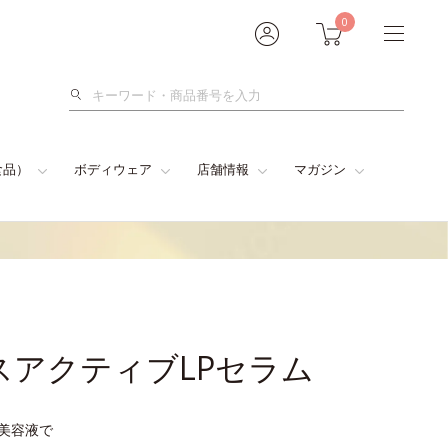
0
検
索
食品）
ボディウェア
店舗情報
マガジン
スアクティブLPセラム
型美容液で