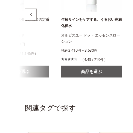
と即落ち！ベタつきゼロの定番
年齢サインをケアする、うるおい充満
ンジング
化粧水
ジングリキッド
オルビスユー ドット エッセンスロー
ション
268円～1,467円
税込3,410円～3,630円
（4.47 / 1,146件）
（4.43 / 719件）
商品を選ぶ
商品を選ぶ
関連タグで探す