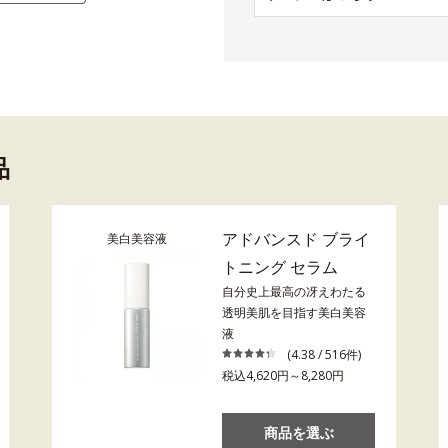
品
アドバンスド ブライ
美白美容液
トニング セラム
自分史上最高の冴えわたる
透明美肌を目指す美白美容
液
(4.38 / 516件)
税込4,620円～8,280円
商品を選ぶ