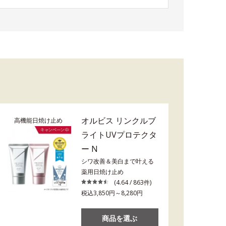
オルビス リンクルブ
高機能日焼け止め
ライトUVプロテクタ
ー N
シワ改善＆美白まで叶える
薬用日焼け止め
(4.64 / 863件)
税込3,850円～8,280円
商品を選ぶ