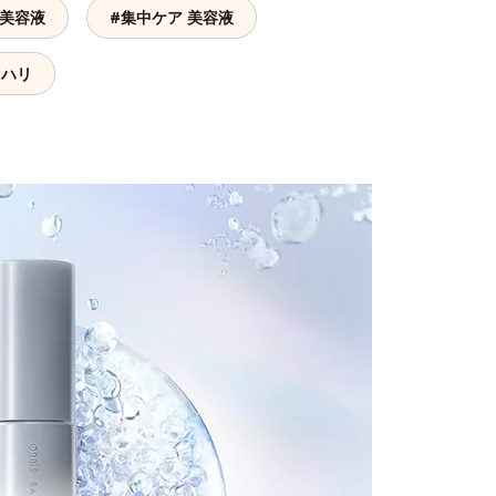
 美容液
#集中ケア 美容液
 ハリ