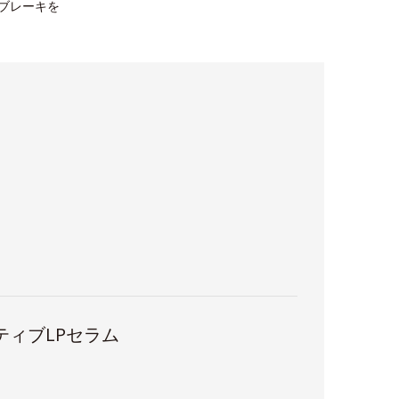
にブレーキを
ティブLPセラム