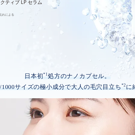
クティブ LP セラム
乱れによる
*1
日本初
処方のナノカプセル。
*2
/1000サイズの極小成分で
大人の毛穴目立ち
に