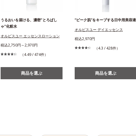
うるおいを届ける、濃密"とろぱし
“ピーク肌”をキープする日中用美容液
ゃ"化粧水
オルビスユー デイエッセンス
オルビスユー エッセンスローション
税込2,970円
税込2,750円～2,970円
（4.3 / 428件）
（4.49 / 474件）
商品を選ぶ
商品を選ぶ