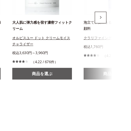
満
大人肌に弾力感を宿す濃密フィットク
泡立て不要のうるぷるジュレ
リーム
顔料
オルビスユー ドット クリームモイス
クラリファイング ジュレウォ
チャライザー
税込1,760円
税込3,630円～3,960円
（4.2 / 205件）
（4.22 / 676件）
商品を選ぶ
商品を選ぶ