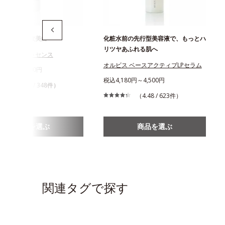
るシミに速攻美白
化粧水前の先行型美容液で、もっとハ
リツヤあふれる肌へ
トニングエッセンス
オルビス ベースアクティブLPセラム
750円～3,300円
税込4,180円～4,500円
（3.78 / 348件）
（4.48 / 623件）
商品を選ぶ
商品を選ぶ
関連タグで探す