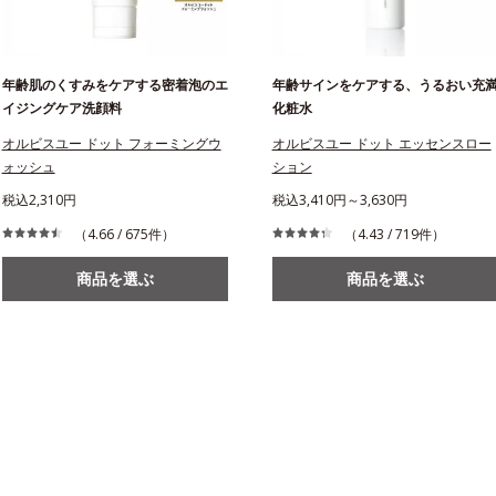
年齢肌のくすみをケアする密着泡のエ
年齢サインをケアする、うるおい充
イジングケア洗顔料
化粧水
オルビスユー ドット フォーミングウ
オルビスユー ドット エッセンスロー
ォッシュ
ション
税込2,310円
税込3,410円～3,630円
（4.66 / 675件）
（4.43 / 719件）
商品を選ぶ
商品を選ぶ