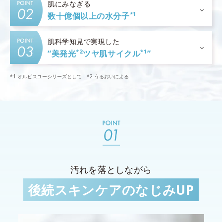
肌にみなぎる
*1
数十億個以上の水分子
肌科学知見で実現した
*2
*1
“美発光
ツヤ肌サイクル
”
*1 オルビスユーシリーズとして *2 うるおいによる
汚れを落としながら
後続スキンケアのなじみUP