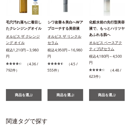
毛穴汚れ落ちに着目し
シワ改善＆美白へWア
化粧水前の先行型美容
たクレンジングオイル
プローチする美容液
液で、もっとハリツヤ
あふれる肌へ
オルビス ザ クレンジ
オルビス ザ リンクル
ング オイル
セラム
オルビス ベースアク
ティブLPセラム
税込1,210円～3,980
税込4,950円～16,980
円
円
税込4,180円～4,500
税
円
（4.36 /
（4.5 /
792件）
555件）
（4.48 /
623件）
商品を選ぶ
商品を選ぶ
商品を選ぶ
関連タグで探す