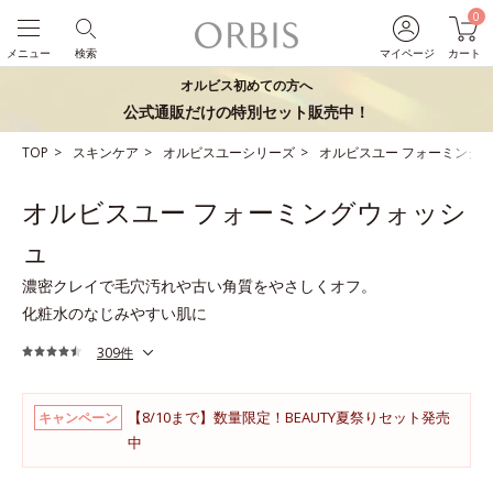
0
メニュー
検索
マイページ
カート
オルビス初めての方へ
公式通販だけの特別セット販売中！
TOP
スキンケア
オルビスユーシリーズ
オルビスユー フォーミング
オルビスユー フォーミングウォッシ
ュ
濃密クレイで毛穴汚れや古い角質をやさしくオフ。
化粧水のなじみやすい肌に
309件
【8/10まで】数量限定！BEAUTY夏祭りセット発売
キャンペーン
中