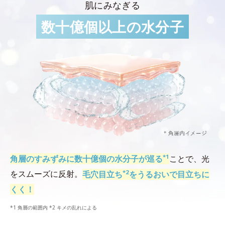
肌にみなぎる
数十億個以上の水分子
*1
角層のすみずみに数十億個の水分子が巡る
ことで、光
*2
をスムーズに反射。
毛穴目立ち
をうるおいで目立ちに
くく！
*1 角層の範囲内 *2 キメの乱れによる