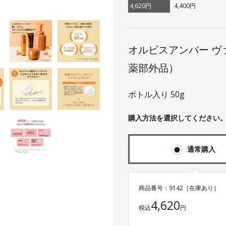
4,620円
4,400円
オルビスアンバー 
薬部外品）
ボトル入り 50g
購入方法を選択してください
通常購入
商品番号：
9142
［在庫あり］
4,620
税込
円