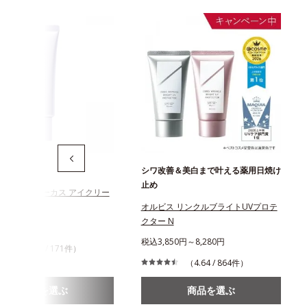
元美容液
シワ改善＆美白まで叶える薬用日焼け
止め
ス レチフォーカス アイクリー
オルビス リンクルブライトUVプロテ
クター N
300円
税込3,850円～8,280円
（4.28 / 171件）
（4.64 / 864件）
商品を選ぶ
商品を選ぶ