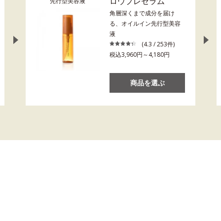
ロウプレセラム
先行型美容液
角層深くまで成分を届け
る、オイルイン先行型美容
液
(4.3 / 253件)
税込3,960円～4,180円
商品を選ぶ