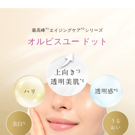
*1
*2
最高峰
エイジングケア
シリーズ
オルビスユー ドット