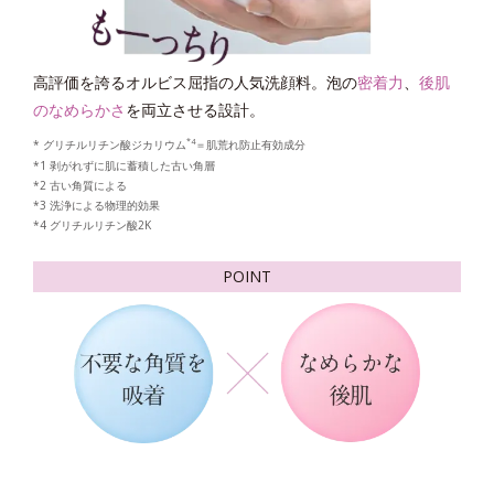
高評価を誇るオルビス屈指の人気洗顔料。泡の
密着力
、
後肌
のなめらかさ
を両立させる設計。
*4
* グリチルリチン酸ジカリウム
＝肌荒れ防止有効成分
*1 剥がれずに肌に蓄積した古い角層
*2 古い角質による
*3 洗浄による物理的効果
*4 グリチルリチン酸2K
POINT