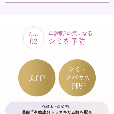
化粧水・保湿液に
*2
美白
有効成分トラネキサム酸を配合