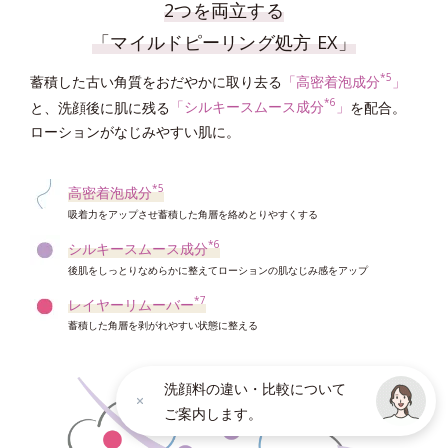
2つを両立する
「マイルドピーリング処方 EX」
*5
蓄積した古い角質をおだやかに取り去る
「高密着泡成分
」
*6
と、洗顔後に肌に残る
「シルキースムース成分
」
を配合。
ローションがなじみやすい肌に。
*5
高密着泡成分
吸着力をアップさせ蓄積した角層を絡めとりやすくする
*6
シルキースムース成分
後肌をしっとりなめらかに整えてローションの肌なじみ感をアップ
*7
レイヤーリムーバー
蓄積した角層を剥がれやすい状態に整える
洗顔料の違い・比較について
ご案内します。