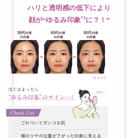
ハリと透明感の低下により
*3
顔が“ゆるみ印象
に？！”