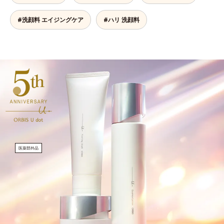
#洗顔料 エイジングケア
#ハリ 洗顔料
医薬部外品