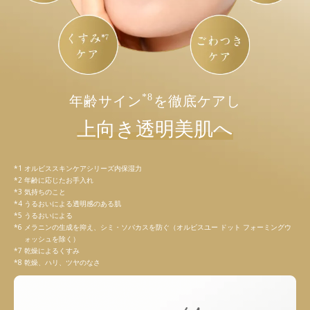
*8
年齢サイン
を徹底ケアし
上向き透明美肌へ
オルビススキンケアシリーズ内保湿力
年齢に応じたお手入れ
気持ちのこと
うるおいによる透明感のある肌
うるおいによる
メラニンの生成を抑え、シミ・ソバカスを防ぐ（オルビスユー ドット フォーミングウ
ォッシュを除く）
乾燥によるくすみ
乾燥、ハリ、ツヤのなさ