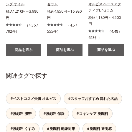
ング オイル
セラム
オルビス ベースアク
ティブLPセラム
税込1,210円～3,980
税込4,950円～16,980
円
円
税込4,180円～4,500
税
円
（4.36 /
（4.5 /
792件）
555件）
（4.48 /
623件）
商品を選ぶ
商品を選ぶ
商品を選ぶ
関連タグで探す
#ベストコスメ受賞 オルビス
#スタッフおすすめ 隠れた名品
#洗顔料 濃密
#洗顔料 保湿
#スキンケア 洗顔料
#洗顔料 くすみ
#洗顔料 乾燥対策
#洗顔料 透明感