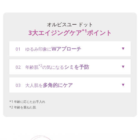
オルビスユー ドット
*1
3大エイジングケア
ポイント
Wアプローチ
01
ゆるみ印象に
シミを予防
*2
02
年齢肌
の気になる
多角的にケア
03
大人肌を
年齢に応じたお手入れ
年齢を重ねた肌