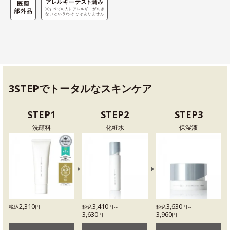
3STEPでトータルなスキンケア
STEP1
STEP2
STEP3
洗顔料
化粧水
保湿液
2,310
3,410
3,630
税込
円
税込
円～
税込
円～
3,630
3,960
円
円