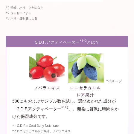
乾燥、ハリ、ツヤのなさ
うるおいによる
ハリ・透明感による
*1*2
G.D.F.アクティベーター
とは？
500にもおよぶサンプル数を試し、選びぬかれた成分が
*1*2
「G.D.F.アクティベーター
」。開発に贅沢に時間をか
けた保湿成分です。
*1 G.D.F.＝Good Daily Facial care
*2 ロニセラカエルレア果汁、ノバラエキス