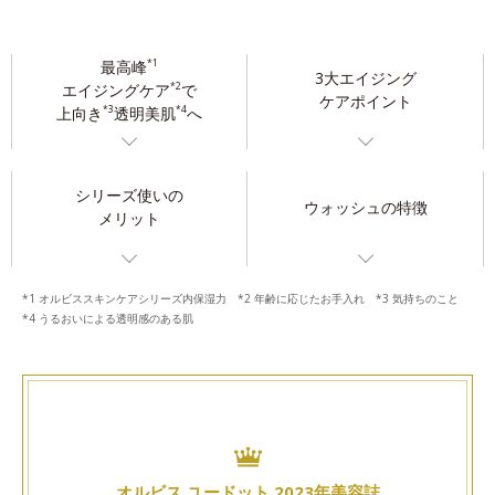
最高峰
*1
3大エイジング
エイジングケア
で
*2
ケアポイント
上向き
透明美肌
へ
*3
*4
シリーズ使いの
ウォッシュの特徴
メリット
*1 オルビススキンケアシリーズ内保湿力 *2 年齢に応じたお手入れ *3 気持ちのこと
*4 うるおいによる透明感のある肌
オルビス ユードット 2023年美容誌