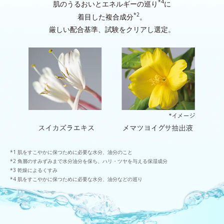
*4
肌のうるおいとエネルギーの巡り
に
*2
着目した複合成分
。
厳しい配合基準、試験をクリアし選定。
肌をすこやかに保つために必要な水分、油分のこと
角層のすみずみまで水分油分を保ち、ハリ・ツヤを与える保湿成分
乾燥によるくすみ
肌をすこやかに保つために必要な水分、油分などの巡り