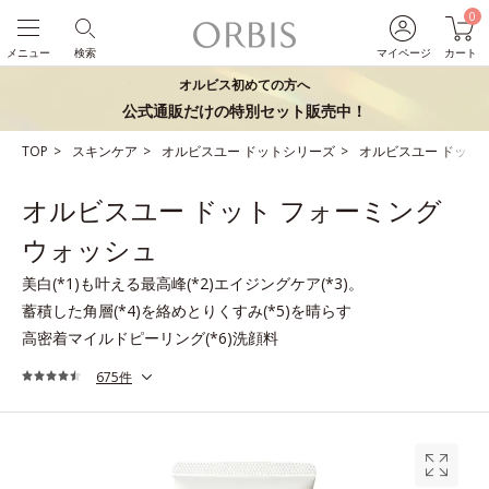
0
メニュー
検索
マイページ
カート
オルビス初めての方へ
公式通販だけの特別セット販売中！
TOP
スキンケア
オルビスユー ドットシリーズ
オルビスユー ドット
オルビスユー ドット フォーミング
ウォッシュ
美白(*1)も叶える最高峰(*2)エイジングケア(*3)。
蓄積した角層(*4)を絡めとりくすみ(*5)を晴らす
高密着マイルドピーリング(*6)洗顔料
675件