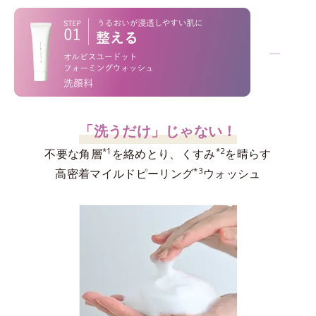
−
「洗うだけ」じゃない！
*1
*2
不要な角層
を絡めとり、くすみ
を晴らす
*3
高密着マイルドピーリング
ウォッシュ