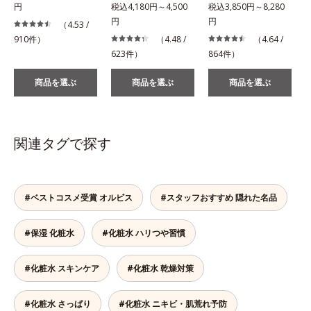
円
税込4,180円～4,500
税込3,850円～8,280
税
円
円
（4.53 /
910件）
（4.48 /
（4.64 /
623件）
864件）
2
商品を選ぶ
商品を選ぶ
商品を選ぶ
関連タグで探す
#ベストコスメ受賞 オルビス
#スタッフおすすめ 隠れた名品
#保湿 化粧水
#化粧水 ハリつや習慣
#化粧水 スキンケア
#化粧水 乾燥対策
#化粧水 さっぱり
#化粧水 ニキビ・肌荒れ予防