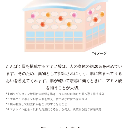
たんぱく質を構成するアミノ酸は、人の身体の約20％を占めてい
ます。
そのため、異物として排出されにくく、肌に留まってうる
おいを蓄えてくれます。
肌が乾いて敏感に傾くときに、アミノ酸
を補うことが大切。
*1 ポリグルタミン酸配合＝乾燥を防ぎ、うるおいに満ちた肌へ導く保湿成分
*2 エルゴチオネイン配合＝肌を整え、すこやかに保つ保湿成分
*3 肌が乾燥して肌荒れがおこりやすくなること
*4 エクトイン配合＝乱れた角層にうるおいを与え、肌荒れを防ぐ保湿成分