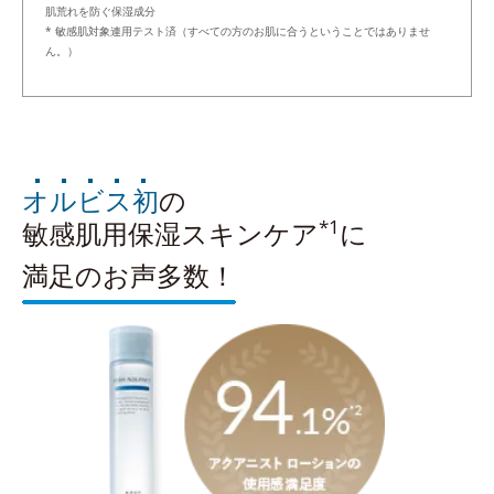
肌荒れを防ぐ保湿成分
* 敏感肌対象連用テスト済（すべての方のお肌に合うということではありませ
ん。）
オルビス初
の
*1
敏感肌用保湿スキンケア
に
満足のお声多数！