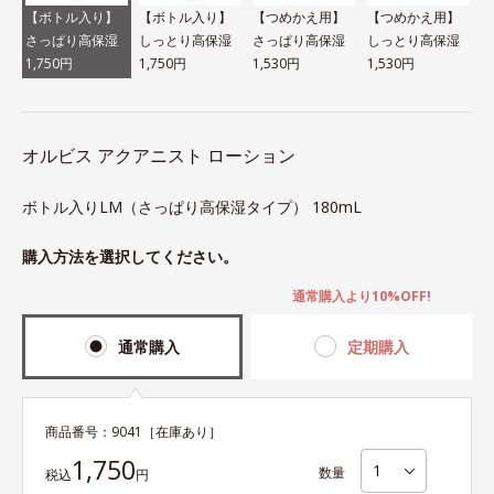
【ボトル入り】
【ボトル入り】
【つめかえ用】
【つめかえ用】
さっぱり高保湿
しっとり高保湿
さっぱり高保湿
しっとり高保湿
1,750円
1,750円
1,530円
1,530円
オルビス アクアニスト ローション
ボトル入りLM（さっぱり高保湿タイプ） 180mL
購入方法を選択してください。
通常購入より10%OFF!
通常購入
定期購入
商品番号：
9041
［在庫あり］
1,750
数量
税込
円