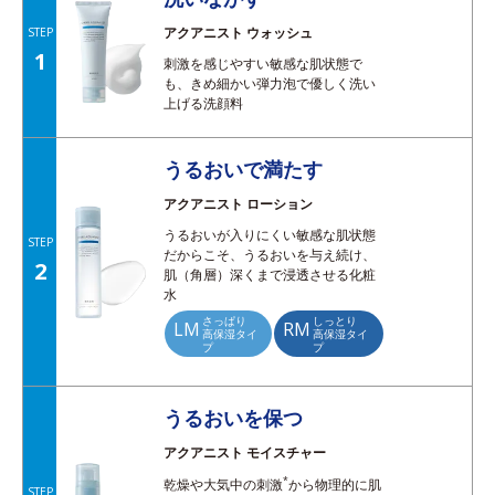
アクアニスト ウォッシュ
STEP
1
刺激を感じやすい敏感な肌状態で
も、きめ細かい弾力泡で優しく洗い
上げる洗顔料
うるおいで満たす
アクアニスト ローション
うるおいが入りにくい敏感な肌状態
STEP
だからこそ、うるおいを与え続け、
2
肌（角層）深くまで浸透させる化粧
水
さっぱり
しっとり
LM
RM
高保湿タイ
高保湿タイ
プ
プ
うるおいを保つ
アクアニスト モイスチャー
*
乾燥や大気中の刺激
から物理的に肌
STEP