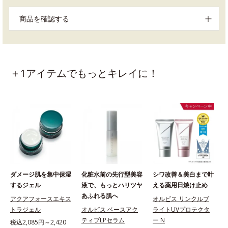
商品を確認する
＋1アイテムでもっとキレイに！
ダメージ肌を集中保湿
化粧水前の先行型美容
シワ改善＆美白まで叶
するジェル
液で、もっとハリツヤ
える薬用日焼け止め
あふれる肌へ
アクアフォースエキス
オルビス リンクルブ
トラジェル
オルビス ベースアク
ライトUVプロテクタ
ティブLPセラム
ー N
税込2,085円～2,420