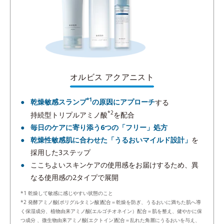
オルビス アクアニスト
*1
乾燥敏感スランプ
の原因にアプローチ
する
*2
持続型トリプルアミノ酸
を配合
毎日のケアに寄り添う6つの「フリー」処方
乾燥性敏感肌に合わせた「うるおいマイルド設計」
を
採用した3ステップ
ここちよいスキンケアの使用感をお届けするため、異
なる使用感の2タイプで展開
*1 乾燥して敏感に感じやすい状態のこと
*2 発酵アミノ酸(ポリグルタミン酸)配合＝乾燥を防ぎ、うるおいに満ちた肌へ導
く保湿成分、植物由来アミノ酸(エルゴチオネイン）配合＝肌を整え、健やかに保
つ成分 、微生物由来アミノ酸(エクトイン)配合＝乱れた角層にうるおいを与え、