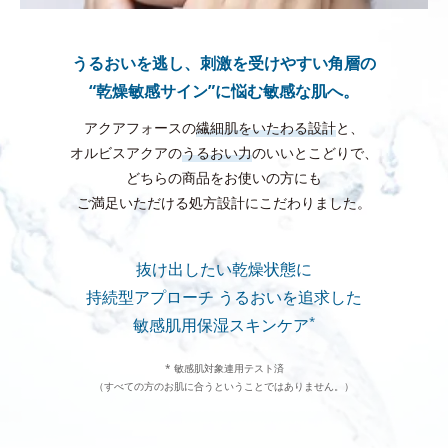
うるおいを逃し、刺激を受けやすい角層の
“乾燥敏感サイン”に悩む敏感な肌へ。
アクアフォースの
繊細肌をいたわる設計
と、
オルビスアクアの
うるおい力
のいいとこどりで、
どちらの商品をお使いの方にも
ご満足いただける処方設計にこだわりました。
抜け出したい乾燥状態に
持続型アプローチ
うるおいを追求した
*
敏感肌用保湿スキンケア
* 敏感肌対象連用テスト済
（すべての方のお肌に合うということではありません。）