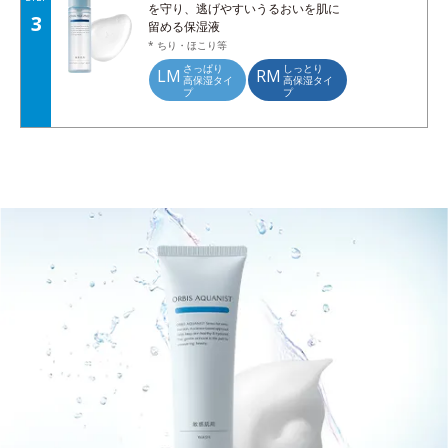
を守り、逃げやすいうるおいを肌に
3
留める保湿液
* ちり・ほこり等
さっぱり
しっとり
LM
RM
高保湿タイ
高保湿タイ
プ
プ