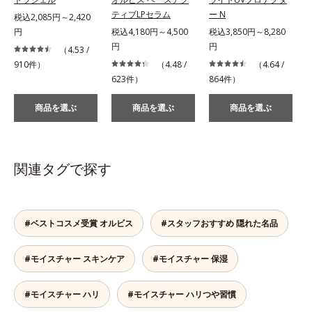
ティブLPセラム
ー N
税込2,085円～2,420
円
税込4,180円～4,500
税込3,850円～8,280
税
円
円
（4.53 /
910件）
（4.48 /
（4.64 /
623件）
864件）
2
商品を選ぶ
商品を選ぶ
商品を選ぶ
関連タグで探す
#ベストコスメ受賞 オルビス
#スタッフおすすめ 隠れた名品
#モイスチャー スキンケア
#モイスチャー 保湿
#モイスチャー ハリ
#モイスチャー ハリつや習慣