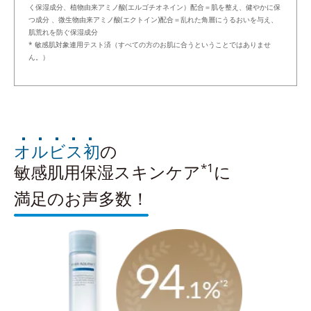
く保湿成分、植物由来アミノ酸(エルゴチオネイン）配合＝肌を整え、健やかに保
つ成分 、微生物由来アミノ酸(エクトイン)配合＝乱れた角層にうるおいを与え、
肌荒れを防ぐ保湿成分
* 敏感肌対象連用テスト済（すべての方のお肌に合うということではありませ
ん。）
オルビス初
の
*1
敏感肌用保湿スキンケア
に
満足のお声多数！