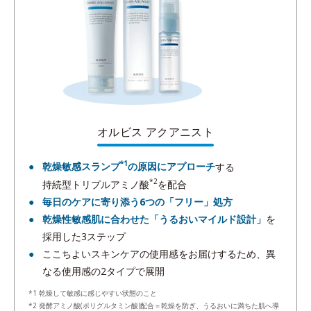
オルビス アクアニスト
*1
乾燥敏感スランプ
の原因にアプローチ
する
*2
持続型トリプルアミノ酸
を配合
毎日のケアに寄り添う6つの「フリー」処方
乾燥性敏感肌に合わせた「うるおいマイルド設計」
を
採用した3ステップ
ここちよいスキンケアの使用感をお届けするため、異
なる使用感の2タイプで展開
*1 乾燥して敏感に感じやすい状態のこと
*2 発酵アミノ酸(ポリグルタミン酸)配合＝乾燥を防ぎ、うるおいに満ちた肌へ導