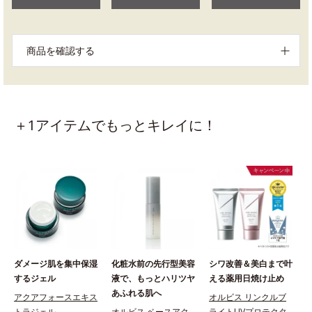
商品を確認する
＋1アイテムでもっとキレイに！
ダメージ肌を集中保湿
化粧水前の先行型美容
シワ改善＆美白まで叶
するジェル
液で、もっとハリツヤ
える薬用日焼け止め
あふれる肌へ
アクアフォースエキス
オルビス リンクルブ
トラジェル
オルビス ベースアク
ライトUVプロテクタ