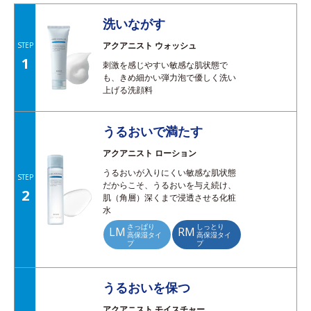
洗いながす
アクアニスト ウォッシュ
STEP
1
刺激を感じやすい敏感な肌状態で
も、きめ細かい弾力泡で優しく洗い
上げる洗顔料
うるおいで満たす
アクアニスト ローション
うるおいが入りにくい敏感な肌状態
STEP
だからこそ、うるおいを与え続け、
2
肌（角層）深くまで浸透させる化粧
水
さっぱり
しっとり
LM
RM
高保湿タイ
高保湿タイ
プ
プ
うるおいを保つ
アクアニスト モイスチャー