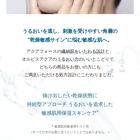
うるおいを逃し、刺激を受けやすい角層の
“乾燥敏感サイン”に悩む敏感な肌へ。
アクアフォースの
繊細肌をいたわる設計
と、
オルビスアクアの
うるおい力
のいいとこどりで、
どちらの商品をお使いの方にも
ご満足いただける処方設計にこだわりました。
抜け出したい乾燥状態に
持続型アプローチ
うるおいを追求した
*
敏感肌用保湿スキンケア
* 敏感肌対象連用テスト済
（すべての方のお肌に合うということではありません。）