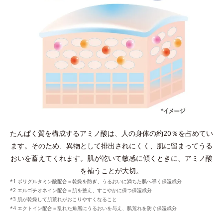
たんぱく質を構成するアミノ酸は、人の身体の約20％を占めてい
ます。
そのため、異物として排出されにくく、肌に留まってうる
おいを蓄えてくれます。
肌が乾いて敏感に傾くときに、アミノ酸
を補うことが大切。
*1 ポリグルタミン酸配合＝乾燥を防ぎ、うるおいに満ちた肌へ導く保湿成分
*2 エルゴチオネイン配合＝肌を整え、すこやかに保つ保湿成分
*3 肌が乾燥して肌荒れがおこりやすくなること
*4 エクトイン配合＝乱れた角層にうるおいを与え、肌荒れを防ぐ保湿成分