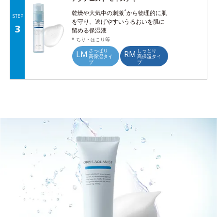
*
乾燥や大気中の刺激
から物理的に肌
STEP
を守り、逃げやすいうるおいを肌に
3
留める保湿液
* ちり・ほこり等
さっぱり
しっとり
LM
RM
高保湿タイ
高保湿タイ
プ
プ