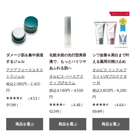
ダメージ肌を集中保湿
化粧水前の先行型美容
シワ改善＆美白まで叶
するジェル
液で、もっとハリツヤ
える薬用日焼け止め
あふれる肌へ
アクアフォースエキス
オルビス リンクルブ
トラジェル
オルビス ベースアク
ライトUVプロテクタ
ティブLPセラム
ー N
税込2,085円～2,420
円
税込4,180円～4,500
税込3,850円～8,280
税
円
円
（4.53 /
910件）
（4.48 /
（4.64 /
623件）
864件）
2
商品を選ぶ
商品を選ぶ
商品を選ぶ