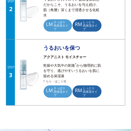
STEP
だからこそ、うるおいを与え続け、
2
肌（角層）深くまで浸透させる化粧
水
さっぱり
しっとり
LM
RM
高保湿タイ
高保湿タイ
プ
プ
うるおいを保つ
アクアニスト モイスチャー
*
乾燥や大気中の刺激
から物理的に肌
STEP
を守り、逃げやすいうるおいを肌に
3
留める保湿液
* ちり・ほこり等
さっぱり
しっとり
LM
RM
高保湿タイ
高保湿タイ
プ
プ