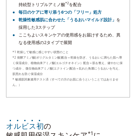
*2
持続型トリプルアミノ酸
を配合
毎日のケアに寄り添う6つの「フリー」処方
乾燥性敏感肌に合わせた「うるおいマイルド設計」
を
採用した3ステップ
ここちよいスキンケアの使用感をお届けするため、異
なる使用感の2タイプで展開
*1 乾燥して敏感に感じやすい状態のこと
*2 発酵アミノ酸(ポリグルタミン酸)配合＝乾燥を防ぎ、うるおいに満ちた肌へ導
く保湿成分、植物由来アミノ酸(エルゴチオネイン）配合＝肌を整え、健やかに保
つ成分 、微生物由来アミノ酸(エクトイン)配合＝乱れた角層にうるおいを与え、
肌荒れを防ぐ保湿成分
* 敏感肌対象連用テスト済（すべての方のお肌に合うということではありませ
ん。）
オルビス初
の
*1
敏感肌用保湿スキンケア
に