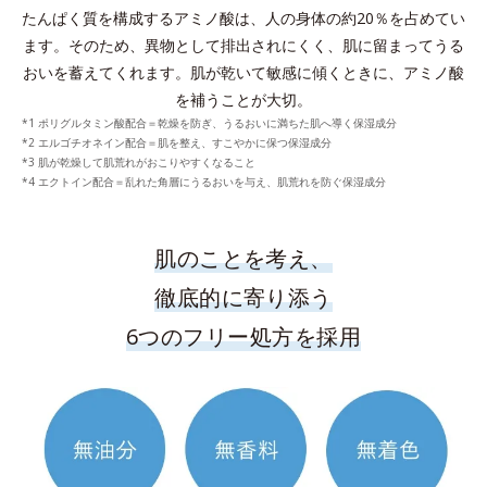
たんぱく質を構成するアミノ酸は、人の身体の約20％を占めてい
ます。
そのため、異物として排出されにくく、肌に留まってうる
おいを蓄えてくれます。
肌が乾いて敏感に傾くときに、アミノ酸
を補うことが大切。
*1 ポリグルタミン酸配合＝乾燥を防ぎ、うるおいに満ちた肌へ導く保湿成分
*2 エルゴチオネイン配合＝肌を整え、すこやかに保つ保湿成分
*3 肌が乾燥して肌荒れがおこりやすくなること
*4 エクトイン配合＝乱れた角層にうるおいを与え、肌荒れを防ぐ保湿成分
肌のことを考え、
徹底的に寄り添う
6つのフリー処方を採用