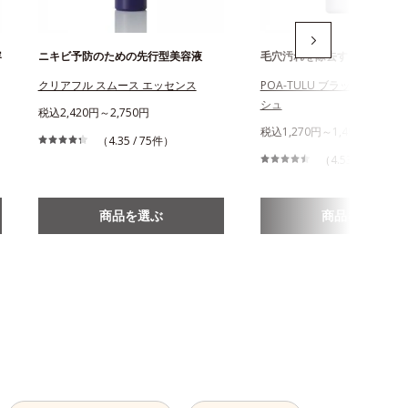
容
ニキビ予防のための先行型美容液
毛穴汚れを除去する酵素洗顔
クリアフル スムース エッセンス
POA-TULU ブラックパウダ
シュ
税込2,420円～2,750円
税込1,270円～1,490円
（4.35 / 75件）
（4.53 / 235件）
商品を選ぶ
商品を選ぶ