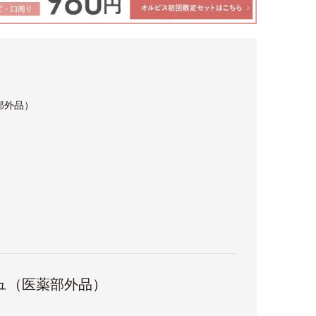
部外品）
ュ（医薬部外品）