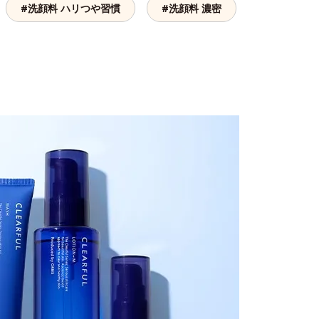
#洗顔料 ハリつや習慣
#洗顔料 濃密