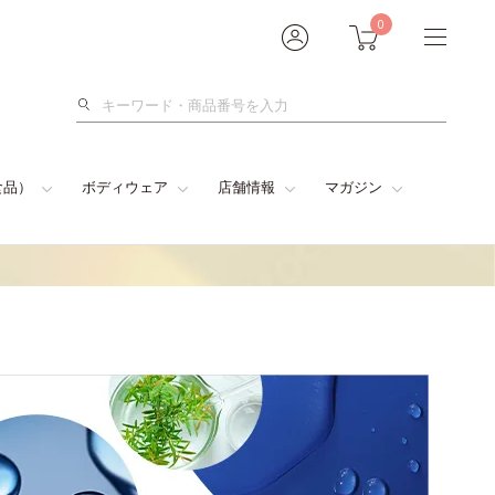
0
検
索
食品）
ボディウェア
店舗情報
マガジン