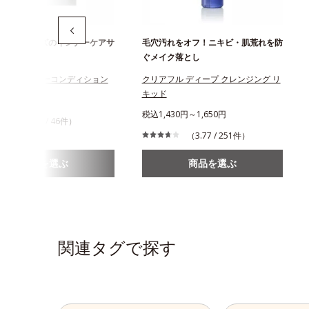
フルシリーズのインナーケアサ
毛穴汚れをオフ！ニキビ・肌荒れを防
ぐメイク落とし
フル インナーコンディション
クリアフル ディープ クレンジング リ
キッド
944円
税込1,430円～1,650円
（4.24 / 46件）
（3.77 / 251件）
商品を選ぶ
商品を選ぶ
関連タグで探す