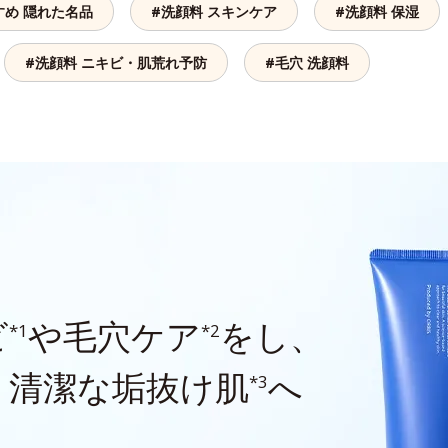
すめ 隠れた名品
#洗顔料 スキンケア
#洗顔料 保湿
#洗顔料 ニキビ・肌荒れ予防
#毛穴 洗顔料
ビ
や毛穴ケア
をし、
*1
*2
、清潔な垢抜け肌
へ
*3