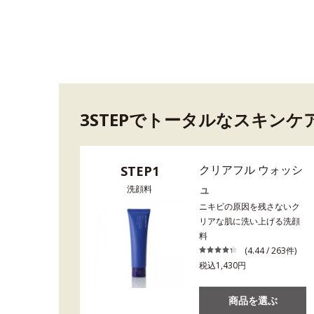
3STEPでトータルなスキンケ
クリアフル ウォッシ
STEP1
ュ
洗顔料
ニキビの原因を残さないク
リアな肌に洗い上げる洗顔
料
(4.44 / 263件)
税込1,430円
商品を選ぶ