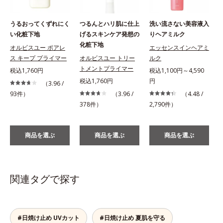
うるおってくずれにく
つるんとハリ肌に仕上
洗い流さない美容液入
い化粧下地
げるスキンケア発想の
りヘアミルク
化粧下地
オルビスユー ポアレ
エッセンスインヘアミ
ス キープ プライマー
オルビスユー トリー
ルク
税
トメントプライマー
税込1,760円
税込1,100円～4,590
税込1,760円
円
（3.96 /
93件）
（3.96 /
（4.48 /
378件）
2,790件）
商品を選ぶ
商品を選ぶ
商品を選ぶ
関連タグで探す
#日焼け止め UVカット
#日焼け止め 夏肌を守る