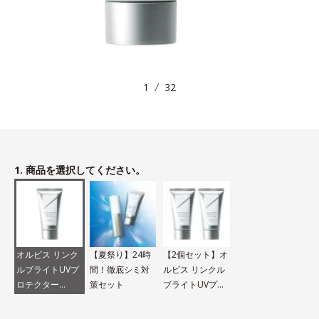
1
32
1. 商品を選択してください。
オルビス リンク
【夏祭り】24時
【2個セット】オ
ルブライトUVプ
間！徹底シミ対
ルビス リンクル
ロテクター
策セット
ブライトUVプロ
N（医薬部外品）
テクター N