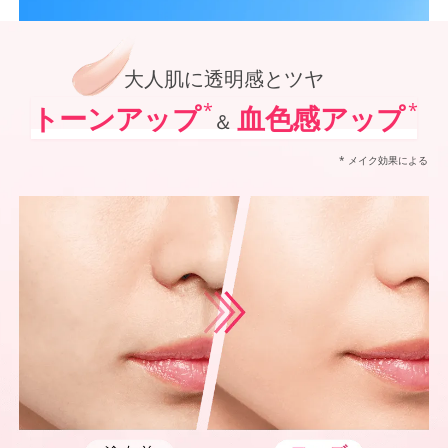
*1
オルビス内最高の紫外線カットレベル
オルビス最高峰*1 SNSで大人気の日焼け止めがパワーアップ！
*2
「VOCE」「美的」「MAQUIA」において発表されるベストコスメUVケア部門での受賞（2021
ポーラ化成 独自技術を搭載進化させた防御力*5✕シワ改善・美白*6、
*3
@cosmeベストコスメアワードでの受賞（2022年～2025年 オルビス調べ リンクルホワイト
*4
2024年12月20日時点（オルビス調べ リンクルホワイトUVプロテクターを含む）
大人肌に透明感とツヤ
*5
化粧膜のくずれにくさ、肌をうるおして保護すること
*6
メラニンの生成を抑え、シミ・ソバカスを防ぐ
*
*
トーンアップ
血色感アップ
＆
*7
紫外線に瞬時に反応して、膜が厚くなり始めることおよび表面に新たな膜ができ始めることで膜
* メイク効果による