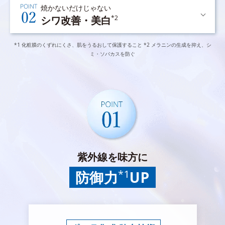
焼かないだけじゃない
シワ改善・美白
*2
*1 化粧膜のくずれにくさ、肌をうるおして保護すること *2 メラニンの生成を抑え、シ
ミ・ソバカスを防ぐ
紫外線を味方に
*1
防御力
UP