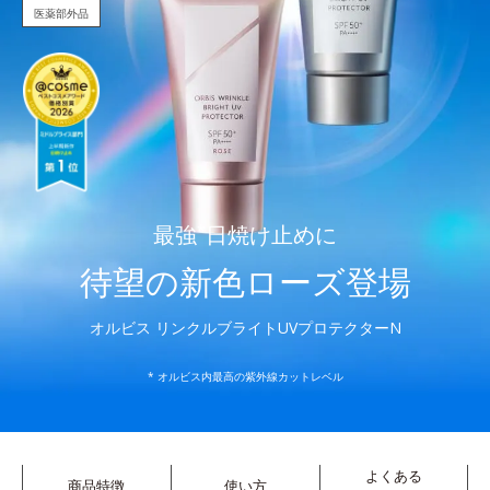
医薬部外品
最強
*
日焼け止めに
待望の新色ローズ登場
オルビス リンクルブライトUVプロテクターN
* オルビス内最高の紫外線カットレベル
よくある
商品特徴
使い方