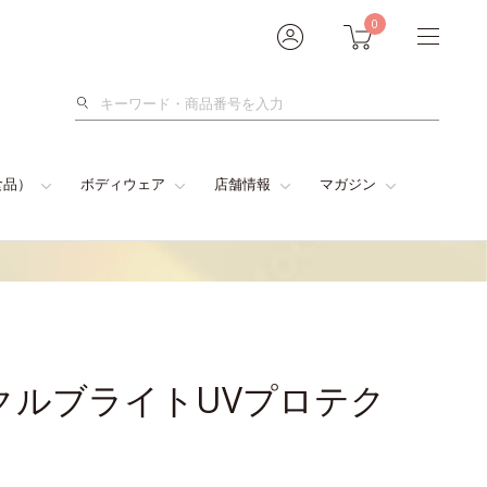
0
検
索
食品）
ボディウェア
店舗情報
マガジン
クルブライトUVプロテク