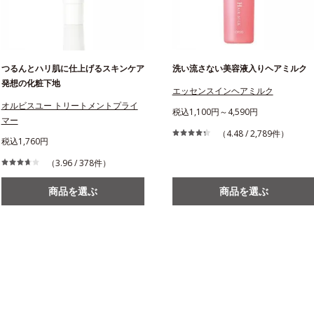
つるんとハリ肌に仕上げるスキンケア
洗い流さない美容液入りヘアミルク
発想の化粧下地
エッセンスインヘアミルク
オルビスユー トリートメントプライ
税込1,100円～4,590円
マー
（4.48 / 2,789件）
税込1,760円
（3.96 / 378件）
商品を選ぶ
商品を選ぶ