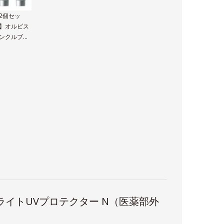
2個セッ
】オルビス
ンクルブラ
トUVプロテ
ター N
ライトUVプロテクター N（医薬部外