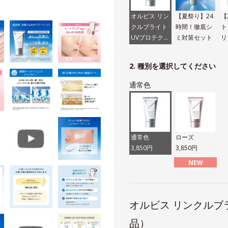
オルビス リン
【夏祭り】24
【
クルブライト
時間！徹底シ
ト
UVプロテクタ
ミ対策セット
リ
ー N（医薬部
イ
外品）
ク
2. 種別を選択してください
通常色
通常色
ローズ
3,850円
3,850円
NEW
オルビス リンクルブ
品）