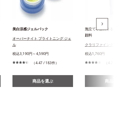
美白涼感ジェルパック
泡立て不要のうるぷるジュレ
顔料
オーバーナイト ブライトニング ジェ
ル
クラリファイング ジュレウォ
税込3,190円～4,590円
税込1,760円
（4.47 / 183件）
（4.2 / 205件）
商品を選ぶ
商品を選ぶ