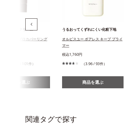
のためのBBクリーム
うるおってくずれにくい化粧下地
スアンバー プロカバーリング
オルビスユー ポアレス キープ プライ
マー
970円
税込1,760円
（3.95 / 101件）
（3.96 / 93件）
商品を選ぶ
商品を選ぶ
関連タグで探す