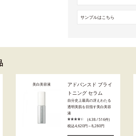
サンプルはこちら
品
アドバンスド ブライ
美白美容液
トニング セラム
自分史上最高の冴えわたる
透明美肌を目指す美白美容
液
(4.38 / 516件)
税込4,620円～8,280円