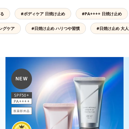
守る
#ボディケア 日焼け止め
#PA++++ 日焼け止め
ングケア
#日焼け止め ハリつや習慣
#日焼け止め 大
NEW
SPF50+
PA++++
医薬部外品