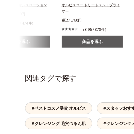
スユー エッセンスローション
オルビスユー トリートメントプライ
マー
750円～2,970円
税込1,760円
（4.49 / 474件）
（3.96 / 378件）
商品を選ぶ
商品を選ぶ
関連タグで探す
#ベストコスメ受賞 オルビス
#スタッフおす
#クレンジング 毛穴つるん肌
#クレンジング