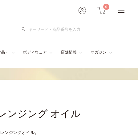
0
検
索
食品）
ボディウェア
店舗情報
マガジン
クレンジング オイル
レンジングオイル。