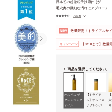
日本初の超微粒子技術(*1)が
毛穴奥の微細な汚れにアプローチ
792件
数量限定！トライアルサ
NEW
【8/10まで】数量
キャンペーン
1. 商品を選択してください。
オルビス ザ
【トライア
【
クレンジング
ル】オルビス
穴
オイル
ザ クレンジン
り
グ オイル
グ