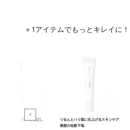
＋1アイテムでもっとキレイに！
いを届ける、濃密"とろぱし
つるんとハリ肌に仕上げるスキンケア
粧水
発想の化粧下地