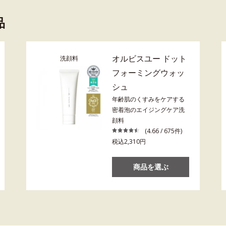
品
オルビスユー ドット
洗顔料
フォーミングウォッ
シュ
年齢肌のくすみをケアする
密着泡のエイジングケア洗
顔料
(4.66 / 675件)
税込2,310円
商品を選ぶ