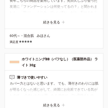
長年こちらの商品を愛用しています。先日久しぶり会った
友達に「ファンデーションは何使ってるの？」と聞かれま
した。「肌にしっくり合っていい感じ」だと。私はこちら
のBBクリームを基礎化粧品の後に塗って家にいる時はそ
続きを見る
のままで過ごし、外出する時は薄ーくファンデーションを
刷毛で着けて終わりです。年齢を重ねて特にこの薄化粧が
60代～・混合肌
みほさん
気に入っています。 もちろんオルビスの商品で長年使って
満足度
いることを伝えました！
ホワイトニングBB（パフなし）（医薬部外品） ラ
イト 30g
薄づきで使いやすい
カバー力とはないと思います。 でも、薄付きのわりには肌
が明るくなった感じがして、綺麗にお化粧できている気が
します。 小さいかなと思ったんですが、7か月使えたの
で、コスパもいいです。
続きを見る