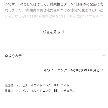
ムです。BBとしては珍しく、持続性ビタミンC誘導体の配合に成
功しました。“薬用美白美容液に色をつける”製法で生まれたBBだ
から、塗るだけで日中も美白効果を発揮。さらに肌のくすみをパ
ッと飛ばし、皮脂テカを防ぎながら明るい肌を長時間キープしま
す。
続きを見る
これ1つで、美白美容液・日焼け止め・化粧下地・ファンデ―シ
ョン・コンシーラー・パウダーを兼ねる1本6役。時短メイクが叶
います。
全成分表示
* メラニンの生成を抑え、シミ・ソバカスを防ぐ
ホワイトニングBBの商品Q&Aを見る
●無香料 ●酸化しやすい油分不使用 ●紫外線吸収剤不使用 ●持続性
ビタミンＣ誘導体配合＝薬用美白成分 ●ブライトカバーパウダー、
販売名：オルビス ホワイトニング BB ライト
素肌コーティング毛穴隠しパウダー配合＝仕上がり・カバー力向上
販売名：オルビス ホワイトニング BB ナチュラル
粉体 ●化粧崩れ防止パウダー配合＝化粧持ち向上粉体 ●真珠エキス配
合＝保湿成分 ●肌環境コントロールパウダー配合＝肌表面の水分調
整効果のある粉体 ●SPF40・PA+++