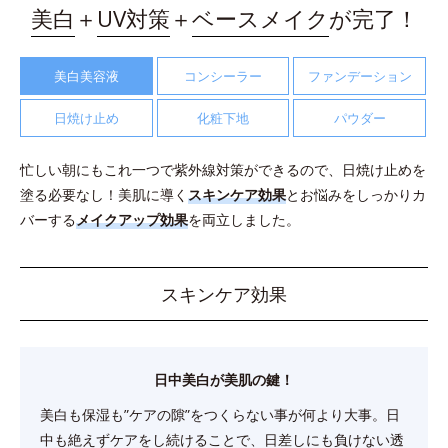
美白
＋
UV対策
＋
ベースメイク
が完了！
美白美容液
コンシーラー
ファンデーション
日焼け止め
化粧下地
パウダー
忙しい朝にもこれ一つで紫外線対策ができるので、日焼け止めを
塗る必要なし！
美肌に導く
スキンケア効果
とお悩みをしっかりカ
バーする
メイクアップ効果
を両立しました。
スキンケア効果
日中美白が美肌の鍵！
美白も保湿も”ケアの隙”をつくらない事が何より大事。
日
中も絶えずケアをし続けることで、日差しにも負けない透