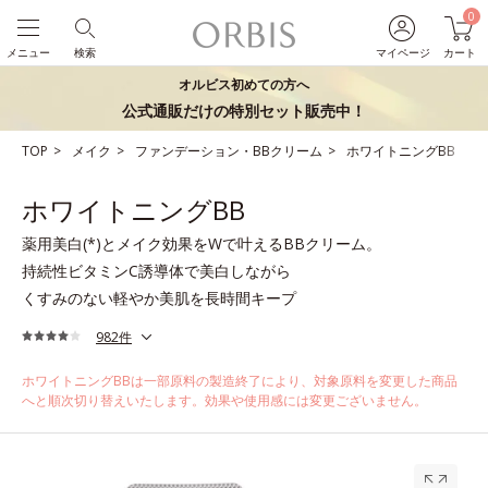
0
メニュー
検索
マイページ
カート
オルビス初めての方へ
公式通販だけの特別セット販売中！
TOP
メイク
ファンデーション・BBクリーム
ホワイトニングBB
ホワイトニングBB
薬用美白(*)とメイク効果をWで叶えるBBクリーム。
持続性ビタミンC誘導体で美白しながら
くすみのない軽やか美肌を長時間キープ
982件
ホワイトニングBBは一部原料の製造終了により、対象原料を変更した商品
へと順次切り替えいたします。効果や使用感には変更ございません。