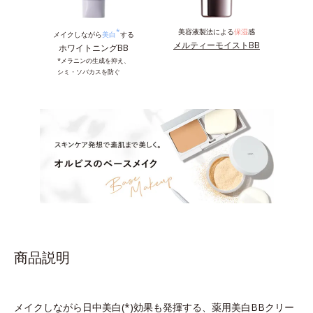
*
美容液製法による
保湿
感
メイクしながら
美白
する
メルティーモイストBB
ホワイトニングBB
*メラニンの生成を抑え、
シミ・ソバカスを防ぐ
商品説明
メイクしながら日中美白(*)効果も発揮する、薬用美白BBクリー