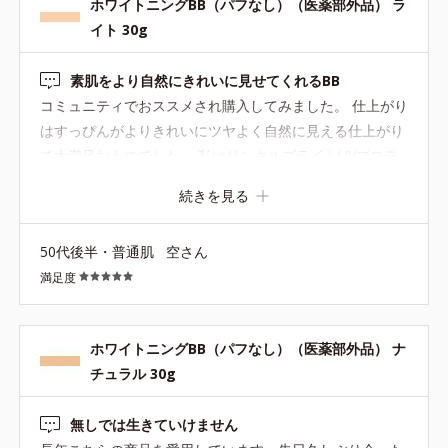
ホワイトニングBB（パフなし）（医薬部外品） ラ
イト 30g
素肌をより自然にきれいに見せてくれるBB
コミュニティでおススメされ購入してみました。 仕上がり
はすっぴんがよりきれいにツヤよく自然に見える仕上がり
で大満足なものでした。 私はリンクルブライトUVプロテ
クターに重ねました。 部分使いでポアレスキーププライマ
続きを見る
ーを組み合わせたり、仕上げにルースパウダーやサンスク
リーンパウダーで抑えるのもいいかなって思います。 BB
50代後半・普通肌
空さん
は初めてだったので使い方もしっかり知りたいと「オンラ
満足度
インカウンセリング」を申し込んでレクチャーを受けまし
た。 ５点置きで指の腹でののばしていく加減、鼻周りの毛
穴が気になることを伝えたらさりげなくカバーするように
ホワイトニングBB（パフなし）（医薬部外品） ナ
小鼻の下から上に向かってつけるなどポイント使いもわか
チュラル 30g
りやすく教えてもらえてよかったです。
無しでは生きていけません