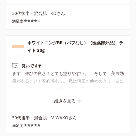
30代後半・混合肌
KDさん
満足度
ホワイトニングBB（パフなし）（医薬部外品） ラ
イト 30g
良いです❣️
まず、伸びの良さ！とても塗りやすい。 そして、美白効
果があること！安心感あり。 私は何回か他社のクリームに
浮気したことありましたが、断言してオルビスさんに戻っ
てまいります。 目の下のクマも消してくれて、本当に重宝
続きを見る
物だと断言します。欲を言えば、もう少し量が入っていれ
ば良いのですが… それはさておき、基礎化粧品も含めて、
50代後半・混合肌
MIWAKOさん
オルビス最高❤️
満足度