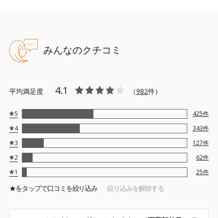
※アレルギーテスト済＝全ての方にアレルギーが起こらないという
ことではありません。
みんなのクチコミ
4.1
平均満足度
（
982
件）
5
425
件
4
343
件
3
127
件
2
62
件
1
25
件
★を
タップ
で口コミを絞り込み
絞り込みを解除する