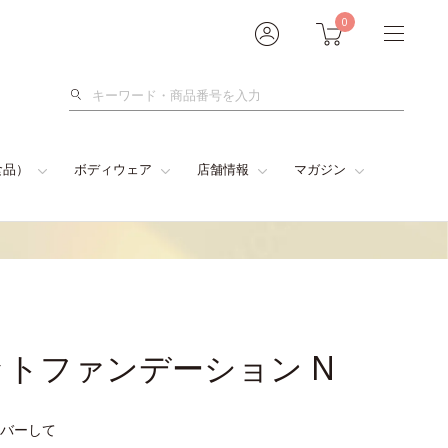
0
検
索
食品）
ボディウェア
店舗情報
マガジン
トファンデーション N
バーして