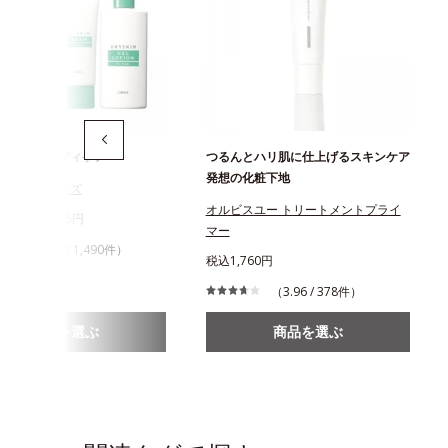
のためのボディケア
つるんとハリ肌に仕上げるスキンケア
発想の化粧下地
スキンシリーズ
オルビスユー トリートメントプライ
320円～1,645円
マー
（4.58 / 1,490件）
税込1,760円
（3.96 / 378件）
商品を選ぶ
商品を選ぶ