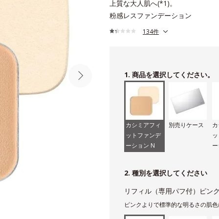
上質な大人肌へ(*1)。
粉感レスファンデーション
134件
1. 商品を選択してください。
カシミアフィ
別売りケース
カ
ットファンデ
ッ
ーション N
ー
用
2. 種別を選択してください
リフィル（専用パフ付）ピンク
ピンクよりで標準的な明るさの肌色