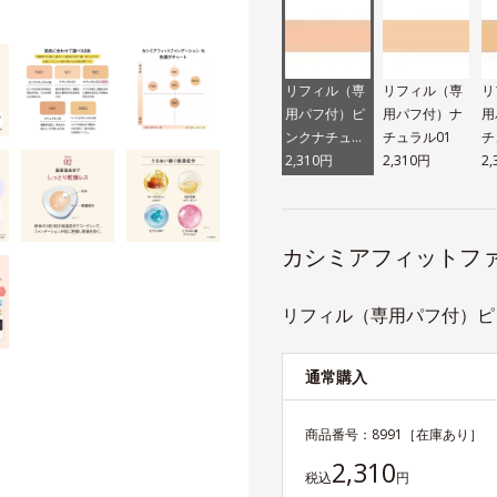
リフィル（専
リフィル（専
リ
用パフ付）ピ
用パフ付）ナ
用
ンクナチュラ
チュラル01
チ
ル02
2,310円
2,310円
2
カシミアフィットファ
リフィル（専用パフ付）ピン
通常購入
商品番号：
8991
［在庫あり］
2,310
税込
円