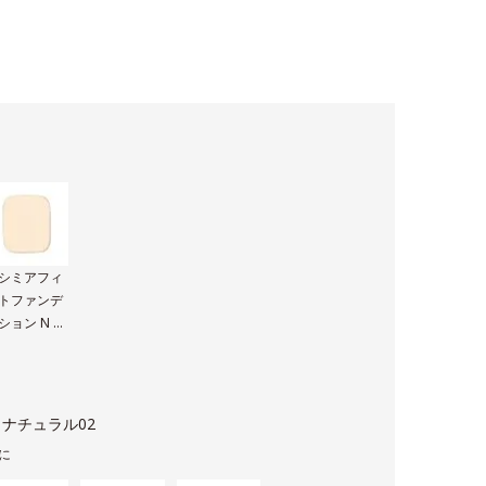
シミアフィ
トファンデ
ション N 専
パフ
ナチュラル02
に