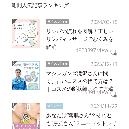
週間人気記事ランキング
2024/03/18
ライフスタイル
リンパの流れを図解！正しい
リンパマッサージでむくみを
解消
1833897 view
2025/12/11
ライフスタイル
マシンガンズ滝沢さんに聞
く、古いコスメの捨て方は？
｜コスメの断捨離・捨て方編
65891 view
2024/11/27
スキンケア
あなたは“薄肌さん”？それと
も“厚肌さん”？ユードットシリ