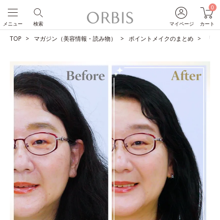
0
メニュー
検索
マイページ
カート
TOP
マガジン（美容情報・読み物）
ポイントメイクのまとめ
「私