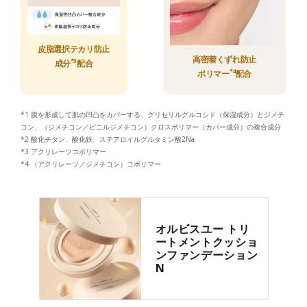
皮脂選択テカリ防止
高密着くずれ防止
*3
成分
配合
*4
ポリマー
配合
*1 膜を形成して肌の凹凸をカバーする、グリセリルグルコシド（保湿成分）とジメチ
コン、（ジメチコン／ビニルジメチコン）クロスポリマー（カバー成分）の複合成分
*2 酸化チタン、酸化鉄、ステアロイルグルタミン酸2Na
*3 アクリレーツコポリマー
*4 （アクリレーツ／ジメチコン）コポリマー
オルビスユー
トリ
ートメントクッショ
ンファンデーション
N