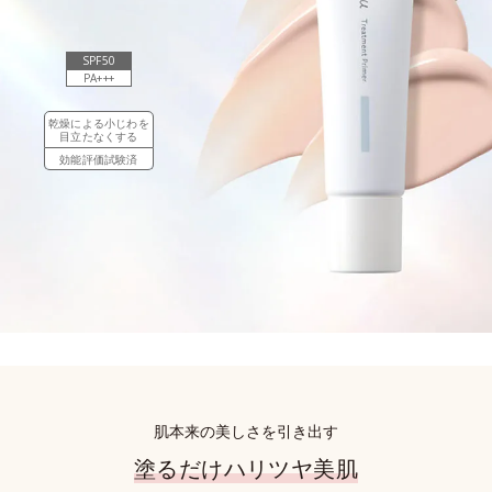
SPF50
PA+++
乾燥による小じわを
目立たなくする
効能評価試験済
肌本来の美しさを引き出す
塗るだけハリツヤ美肌