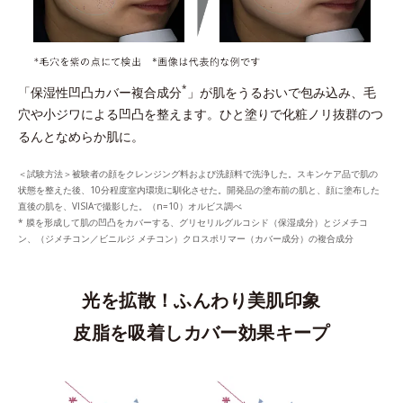
*
「保湿性凹凸カバー複合成分
」が肌をうるおいで包み込み、毛
穴や小ジワによる凹凸を整えます。ひと塗りで化粧ノリ抜群のつ
るんとなめらか肌に。
＜試験方法＞被験者の顔をクレンジング料および洗顔料で洗浄した。スキンケア品で肌の
状態を整えた後、10分程度室内環境に馴化させた。開発品の塗布前の肌と、顔に塗布した
直後の肌を、VISIAで撮影した。（n=10）オルビス調べ
* 膜を形成して肌の凹凸をカバーする、グリセリルグルコシド（保湿成分）とジメチコ
ン、（ジメチコン／ビニルジ メチコン）クロスポリマー（カバー成分）の複合成分
光を拡散！ふんわり美肌印象
皮脂を吸着しカバー効果キープ