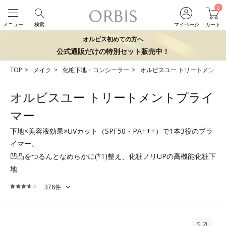
0
メニュー
検索
マイページ
カート
オルビス初めての方へ
公式通販だけの特別セット販売中！
TOP
メイク
化粧下地・コンシーラー
オルビスユー トリートメント
オルビスユー トリートメントプライ
マー
下地×美容液効果×UVカット（SPF50・PA+++）で1本3役のプラ
イマー。
凹凸をつるんとなめらかに(*1)整え、化粧ノリUPの高機能化粧下
地
378件