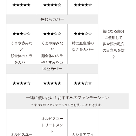
色むらカバー
気になる部分
に使用して
くまや赤みな
くまや赤みな
特に血色感の
鼻や頬の毛穴
ど
ど
なさをカバー
の目立ちを防
顔全体のムラ
顔全体のムラ
ぐ
をカバー
やくすみをカ
凹凸カバー
バー
一緒に使いたい！おすすめのファンデーション
* すべてのファンデーションとお使いいただけます。
オルビスユー
トリートメン
ト
オルビスユー
カシミアフィ