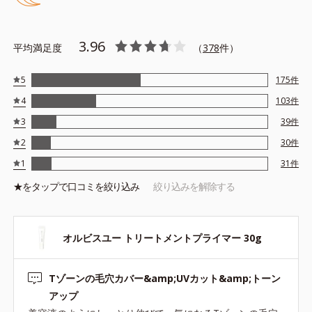
テカリの主成分を選択的に吸収し、うるおいはしっかり残すこと
でカバー力を保ちます。
3.96
平均満足度
（
378
件）
*1 メイク効果による
5
175
件
*2 角層の範囲内
4
103
件
*3 スキンプロテクト※複合成分配合＝肌を保護し、乾燥を防ぐ
複合成分 ※ ビルベリー葉エキス、タベブイアインペチギノサ
3
39
件
樹皮エキス
2
30
件
*4 グリセリルグルコシド（保湿成分）、（ジメチコン／ビニル
1
31
件
ジメチコン）クロスポリマー、ジメチコン（カバー成分）
★を
タップ
で口コミを絞り込み
絞り込みを解除する
*5 アクリレーツコポリマー
オルビスユー トリートメントプライマー 30g
●無香料 ●酸化しやすい油分不使用 ●紫外線吸収剤不使用 ●パラベ
Tゾーンの毛穴カバー&amp;UVカット&amp;トーン
ンフリー
●SPF50・PA+++
アップ
●セイヨウナシ果汁エキス*1＝保湿成分 ●カンゾウ葉エキス＝保湿