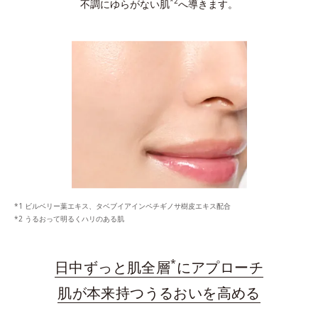
*2
不調にゆらがない肌
へ導きます。
ビルベリー葉エキス、タベブイアインペチギノサ樹皮エキス配合
うるおって明るくハリのある肌
*
日中ずっと肌全層
にアプローチ
肌が本来持つうるおいを高める