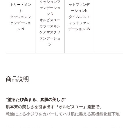
クッションフ
トリートメン
ットファンデ
ァンデーショ
ト
ーションN
ン N
クッションフ
タイムレスフ
オルビスユー
ァンデーショ
ィットファン
カラースキン
ン N
デーションUV
ケア
マスクフ
ァンデーショ
ン
商品説明
“塗るたび高まる、素肌の美しさ”
肌本来の美しさを引き出す『オルビスユー』発想で、
乾燥による小ジワをカバーしてハリ肌に整える高機能化粧下地
毛穴や小ジワの凹凸をつるんとなめらかに(*1)。スキンケア発想