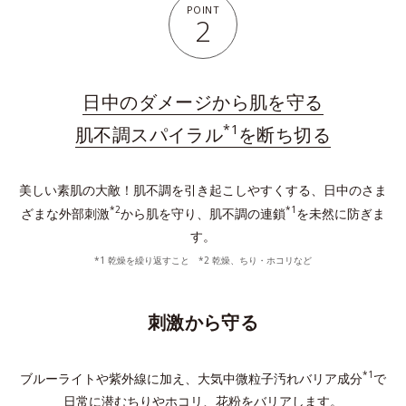
POINT
2
日中のダメージから肌を守る
*1
肌不調スパイラル
を断ち切る
美しい素肌の大敵！肌不調を引き起こしやすくする、日中のさま
*2
*1
ざまな外部刺激
から肌を守り、肌不調の連鎖
を未然に防ぎま
す。
*1 乾燥を繰り返すこと *2 乾燥、ちり・ホコリなど
刺激から守る
*1
ブルーライトや紫外線に加え、大気中微粒子汚れバリア成分
で
日常に潜むちりやホコリ、花粉をバリアします。