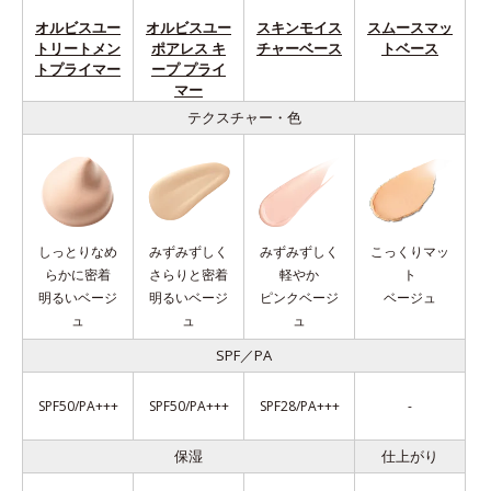
オルビスユー
オルビスユー
スキンモイス
スムースマッ
トリートメン
ポアレス キ
チャーベース
トベース
トプライマー
ープ プライ
マー
テクスチャー・色
しっとりなめ
みずみずしく
みずみずしく
こっくりマッ
らかに密着
さらりと密着
軽やか
ト
明るいベージ
明るいベージ
ピンクベージ
ベージュ
ュ
ュ
ュ
SPF／PA
SPF50/PA+++
SPF50/PA+++
SPF28/PA+++
-
保湿
仕上がり