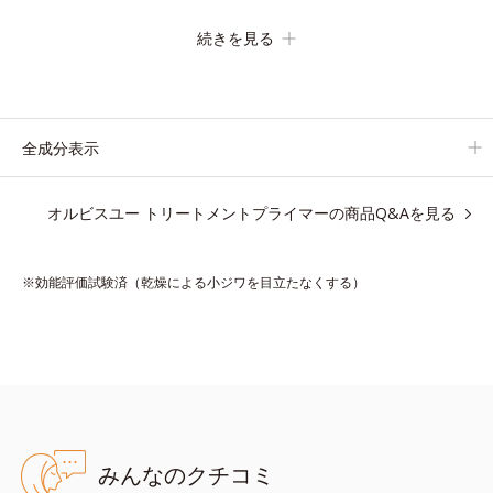
の化粧下地です。
続きを見る
保湿成分が肌全層(*2)に働きかけて、肌のうるおいをグンとアッ
プ＆リッチなクリームのようにぴたっと密着。乾燥による小ジワ
を目立たなく(*1)し、つるんとしたハリ肌に仕上げます。
むやみに隠すのではなくふわりと光を拡散させ、メイク×スキン
全成分表示
ケアのW効果で軽やかな美肌を印象づけます。
紫外線吸収剤フリーなのに高SPF値、さらにスキンプロテクト複
オルビスユー トリートメントプライマーの商品Q&Aを見る
合成分(*3)が、ブルーライト、紫外線、大気中の微粒子汚れなど
の外的ダメージから肌表面をガードします。
※効能評価試験済（乾燥による小ジワを目立たなくする）
【カバー効果】
保湿性凹凸カバー複合成分(*4)
肌悩みが気になる時でも、ただ隠すだけでなく、乾きやすい肌に
うるおいを届けながら、光拡散効果で乾燥小ジワや毛穴もカバー
します。
【ラスティング効果】
みんなのクチコミ
皮脂選択テカリ防止成分(*5)