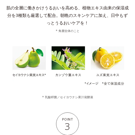
肌の全層に働きかけうるおいを高める、植物エキス由来の保湿成
分を3種類も厳選して配合。
朝晩のスキンケアに加え、日中もず
っとうるおいケアを！
* 角層全体のこと
* 乳酸桿菌／セイヨウナシ果汁発酵液
POINT
3