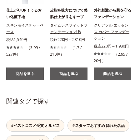
仕上がりUP！うるお
皮脂を味方につけて美
外的刺激から肌を守る
い化粧下地
肌仕上がりをキープ
ファンデーション
スキンモイスチャーベ
タイムレスフィットフ
クリアフル エッセン
ース
ァンデーションUV
ス カバー ファンデー
ション
税込1,540円
税込220円～2,310円
税込220円～1,980円
（3.99 /
（1.7 /
527件）
210件）
（2.95 /
1
20件）
商品を選ぶ
商品を選ぶ
商品を選ぶ
関連タグで探す
#ベストコスメ受賞 オルビス
#スタッフおすすめ 隠れた名品