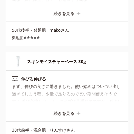
です。使い勝手も良く、お気に入りです。
続きを見る
50代後半・普通肌
makoさん
満足度
スキンモイスチャーベース 30g
伸びる伸びる
まず、伸びの良さに驚きました。使い始めはついつい出し
過ぎてしまう程、少量で足りるので長い期間使えそうで
す！ 着け心地がサラサラタイプは苦手なのですが、程よい
潤いと密着力もあってとても気に入りました。 年中使いた
続きを見る
い商品だと感じています。
30代前半・混合肌
りんすけさん