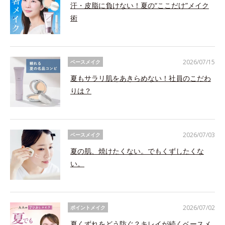
汗・皮脂に負けない！夏の“ここだけ”メイク
術
2026/07/15
ベースメイク
夏もサラリ肌をあきらめない！社員のこだわ
りは？
2026/07/03
ベースメイク
夏の肌、焼けたくない。でもくずしたくな
い。
2026/07/02
ポイントメイク
夏くずれをどう防ぐ？キレイが続くベースメ