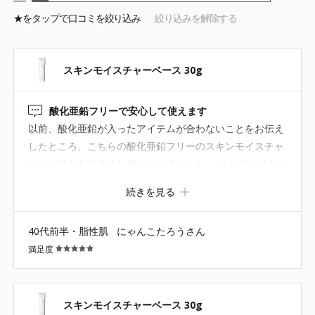
★を
タップ
で口コミを絞り込み
絞り込みを解除する
スキンモイスチャーベース 30g
酸化亜鉛フリーで安心して使えます
以前、酸化亜鉛が入ったアイテムが合わないことをお伝え
したところ、こちらの酸化亜鉛フリーのスキンモイスチャ
ーベースをおすすめしていただきました。 ベースメイクは
同じオルビスのカラースキンケアマスクファンデーション
続きを見る
と組み合わせて使っています。ピンクベージュの色つきで
すので、下地だけでも肌が明るく見えるような印象があり
40代前半・脂性肌
にゃんこたろうさん
ます。下地は顔全体にまんべんなく広げ、ファンデーショ
満足度
ンは頬の高い位置を中心に、そのほかの小鼻やおでこなど
部分は薄めに仕上げています。この組み合わせだと厚塗り
感が出にくく、自然に仕上げやすいと感じています。 スキ
ンモイスチャーベースはしっとりした使用感で、どちらか
スキンモイスチャーベース 30g