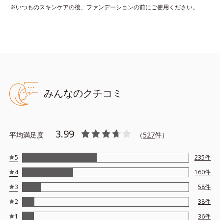
※いつものスキンケアの後、ファンデーションの前にご使用ください。
●無油分、無香料 ●紫外線吸収剤不使用 ●SPF28・PA＋＋＋ ●うる
おいマスク処方＝肌をうるおいで満たす処方 ●メルティアタッチメ
ントベール*2配合＝仕上がり向上成分 ●凹凸補正粉体*3配合＝仕
上がり向上・カバー力向上粉体 ●スムースキープ*4成分配合＝仕
上がり持続成分 ●ローヤルゼリー配合＝保湿成分 ●大気汚染物質
みんなのクチコミ
バリア成分*5配合＝ちり・ほこり等の空気中の物質から肌を保護す
る成分 ●肌環境コントロールパウダー*1配合＝肌表面の水分調節
効果のある粉体
*1ベントナイト *2ジフェニルシロキシフェニルトリメチコン *3
3.99
平均満足度
（
527
件）
シリカ *4タルク、ポリクオタニウム－６１ *5ホウケイ酸（Ｃａ
／Ｎａ）、酸化銀
※アレルギーテスト済＝全ての方にアレルギーが起こらないという
5
235
件
ことではありません。
4
160
件
3
58
件
2
38
件
1
36
件