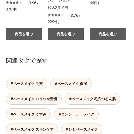
ンデーション
（3.96 /
66件）
1
税込2,310円
378件）
（3.76 /
229件）
商品を選ぶ
商品を選ぶ
商品を選ぶ
関連タグで探す
#ベースメイク 毛穴
#ベースメイク 保湿
#ベースメイク ハリつや習慣
#ベースメイク 毛穴つるん肌
#ベースメイク くすみ
#コンシーラー メイク
#ベースメイク スキンケア
#シミ ベースメイク