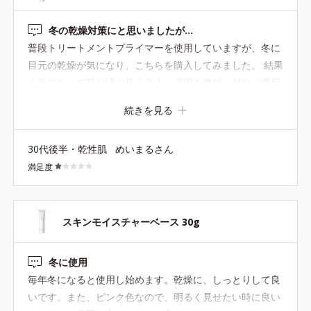
といえば秋冬向けの質感だと思います。ただ、酸化亜鉛フ
リーの下地はあまり選択肢が多くないので、スキンケアを
冬の乾燥対策にと思いましたが…
軽めに整えたり、量を調整したりしながら一年を通して使
普段トリートメントプライマーを使用していますが、冬に
っています。 しっとりしたやさしい使い心地で、自分のメ
目元の乾燥が気になり、こちらを購入してみました。 結果
イクとの相性も良く、今後もリピートして使いたいと思っ
ムラになって肌が汚く見える上、保湿も微妙… 特に一番肝
ています。
心の目元が最悪な仕上がりになってしまいました。これな
続きを見る
らスキンケアを見直してトリートメントプライマーを塗る
方が断然綺麗と思い戻しました。もう少し粉っぽくない伸
30代後半・乾性肌
めいまるさん
びのいいものがあれば嬉しいです。
満足度
スキンモイスチャーベース 30g
冬に使用
毎年冬になると使用し始めます。乾燥に、しっとりして良
いです。また、ピンク色なので、明るく見せたい時に良い