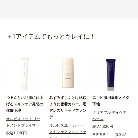
＋1アイテムでもっとキレイに！
つるんとハリ肌に仕上
みずみずしくとけ込む
ニキビ肌用薬用メイク
げるスキンケア発想の
ように密着カバー。毛
下地
化粧下地
穴レスリキッドファン
クリアフル デイケア
デ
オルビスユー トリー
ベース
B
トメントプライマー
オルビスユー カラー
税込1,320円
スキンケアマスクファ
税込1,760円
（3.86 /