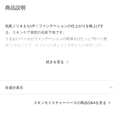
商品説明
化粧ノリ＆もちUP！ファンデーションの仕上がりを格上げす
る、スキンケア発想の化粧下地です。
うるおいベールがファンデーションの粉体をぴたっと“均一に密
着”させることで、仕上がりの美しさと化粧もちが格段にUP。
さらにヒアルロン酸、ローヤルゼリーエキスなどの保湿成分を含
む美容液成分を87％配合。大気汚染物質バリア成分(*)もプラス
続きを見る
して、乾燥やダメージから肌を守ります。
くすみがちな大人の肌を、血色感のある肌に補整する、ピンクベ
ージュカラーです。
全成分表示
※オルビスのすべての
ファンデーション
の下地としてご使用いた
だけます。
スキンモイスチャーベースの商品Q&Aを見る
* ホウケイ酸(Ca、Na)、酸化銀